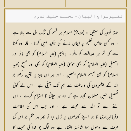
تفسیرسراج البیان - محممد حنیف ندوی
حلقہ توحید کی سعتیں :
(
ف2
) اسلام ہر قسم کی تنگ دلی سے بالا ہے
، وہ کسی خاص تعلیم پر ایمان لانے کی تاکید نہیں کرتا ، بلکہ وہ کہتا
ہے کہ تم ہر صداقت کو مانو ، ابراہیم (علیہ السلام) کو بھی مانو اور
اسمعیل (علیہ السلام) کو بھی موسیٰ (علیہ السلام) کو بھی اور مسیح (علیہ
السلام) کو بھی علیہم السلام اجمعین ۔ اور ہر اس چیز پر یقین رکھو جو
اللہ کے پیغمبروں کی وساطت سے ہم تک پہنچی ہے ، اس لئے کوئی
تفصیل نہیں مسلمان مجبور ہے کہ وہ ہر سچائی کا احترام کرے ، اس
لئے اسے تو اللہ سے محبت ہے ، اور جب اس کی اطاعت
وفرمانبرداری کا جوا اپنے کندھوں پر ڈال لیا تو پھر ہر حکم جو اس کی
طرف سے وصول ہوا شائستہ اعتناء ہے وہ لوگ جو خدا کی محبت کا