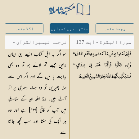
پچھلا صفحہ
مکتبہ میں کھولیں
اگلا صفحہ
سورة البقرة - آیت 137
ترجمہ تیسیرالقرآن -
سو اگر یہ اہل کتاب ایسے ہی ایمان
فَإِنْ آمَنُوا بِمِثْلِ مَا آمَنتُم بِهِ فَقَدِ اهْتَدَوا ۖ
مولانا عبد الرحمن
لائیں جیسے تم لائے ہو تو وہ بھی
وَّإِن تَوَلَّوْا فَإِنَّمَا هُمْ فِي شِقَاقٍ ۖ
کیلانی
ہدایت پا لیں گے اور اگر اس سے
فَسَيَكْفِيكَهُمُ اللَّهُ ۚ وَهُوَ السَّمِيعُ
الْعَلِيمُ
منہ پھیریں تو وہ ہٹ دھرمی پر اتر
آئے ہیں۔ لہٰذا اللہ ان کے مقابلے
میں آپ کو کافی [١٦٩] ہے اور وہ
ہر ایک کی سنتا اور سب کچھ جانتا
ہے