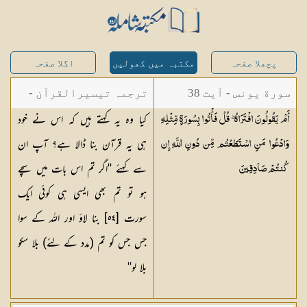
پچھلا صفحہ
مکتبہ میں کھولیں
اگلا صفحہ
سورة یونس - آیت 38
ترجمہ تیسیرالقرآن -
کیا وہ یہ کہتے ہیں کہ اس نے خود
أَمْ يَقُولُونَ افْتَرَاهُ ۖ قُلْ فَأْتُوا بِسُورَةٍ مِّثْلِهِ
مولانا عبد الرحمن
ہی یہ قرآن بنا ڈالا ہے؟ آپ ان
وَادْعُوا مَنِ اسْتَطَعْتُم مِّن دُونِ اللَّهِ إِن
کیلانی
سے کہئے ''اگر تم اس بات میں سچے
كُنتُمْ
صَادِقِينَ
ہو تو تم بھی ایسی ہی کوئی ایک
سورت [٥٤] بنا لاؤ اور اللہ کے سوا
جس جس کو تم (مدد کے لئے) بلا سکو
بلا لو''