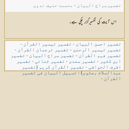
تفسیرسراج البیان - محممد حنیف ندوی
اس آیت کی تفسیرگزر چکی ہے۔
تفسیر احسن البیان
-
تفسیر تیسیر القرآن
-
تفسیر تیسیر الرحمٰن
-
تفسیر ترجمان القرآن
-
تفسیر فہم القرآن
-
تفسیر سراج البیان
-
تفسیر
ابن کثیر
-
تفسیر سعدی
-
تفسیر ثنائی
-
تفسیر
اشرف الحواشی
-
تفسیر القرآن کریم (تفسیر
عبدالسلام بھٹوی)
-
تسہیل البیان فی تفسیر
القرآن
-