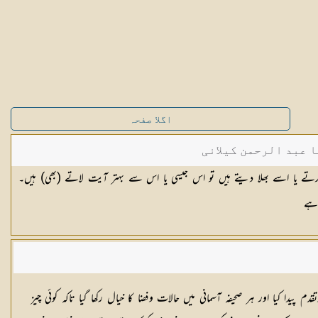
اگلا صفحہ
ا عبد الرحمن کیلانی
ب بھی کسی آیت کو منسوخ [١٢٥] کرتے یا اسے بھلا دیتے ہیں تو اس جیسی یا اس سے بہتر آیت لاتے (بھی) ہیں۔
 ہے
پیدا کیا اور ہر صحیفہ آسمانی میں حالات وفضا کا خیال رکھا گیا تاکہ کوئی چیز