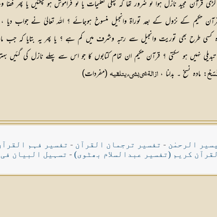
آن مجید نازل ہوا تو ضرور تھا کہ پہلی تعلیمات یا تو فراموش ہو چکتیں یا پھر فضا وح
ن حکیم کے نزول کے بعد توراۃ وانجیل منسوخ ہوجائے ؟ اللہ تعالیٰ نے جواب دیا ، ت
 وہ کسی طرح بھی توریت وانجیل سے رتبہ وشرف میں کم ہے ؟ یا پھر یہ بتایا کہ جب 
ں تبدیلی نہیں ہو سکتی ؟ قرآن حکیم ان تمام کتابوں کا جو اس سے پہلے نازل کی گئیں 
: مادہ نسخ ۔ بدلنا ،
(مفردات)
ْسَخْ
ازالۃ شی بشیء یتلقیہ
سیر الرحمٰن
-
تفسیر ترجمان القرآن
-
تفسیر فہم القرآن
قرآن کریم (تفسیر عبدالسلام بھٹوی)
-
تسہیل البیان فی 