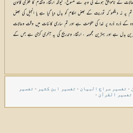
الات کے ناموافق ہونے کی وجہ سے منسوخ، کیونکہ ارتقاء وتقدم کا فطری قانون
م یہ نہ دیکھو کہ توریت کے بعض احکام کو بدل دیا گیا ہے یا انجیل کی بعض
مادہ کے ذرہ ذرہ پر خدا کی حکومت ہے اور تم ساری کائنات میں وقت وحالات
بہترین بدل ہے اور بہترین مجموعہ ، ارتقاء وتدریج کی یہ آخری کڑی ہے جس کے
-
تفسیر سراج البیان
-
تفسیر ابن کثیر
-
تفسیر
تفسیر القرآن
-