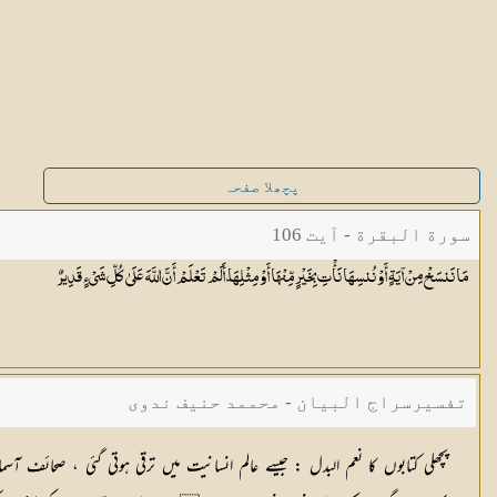
پچھلا صفحہ
سورة البقرة - آیت 106
مَا نَنسَخْ مِنْ آيَةٍ أَوْ نُنسِهَا نَأْتِ بِخَيْرٍ مِّنْهَا أَوْ مِثْلِهَا ۗ أَلَمْ تَعْلَمْ أَنَّ اللَّهَ عَلَىٰ كُلِّ شَيْءٍ
قَدِيرٌ
تفسیرسراج البیان - محممد حنیف ندوی
پچھلی کتابوں کا نعم البدل :
جیسے عالم انسانیت میں ترقی ہوتی گئی ، صحائف آسمان