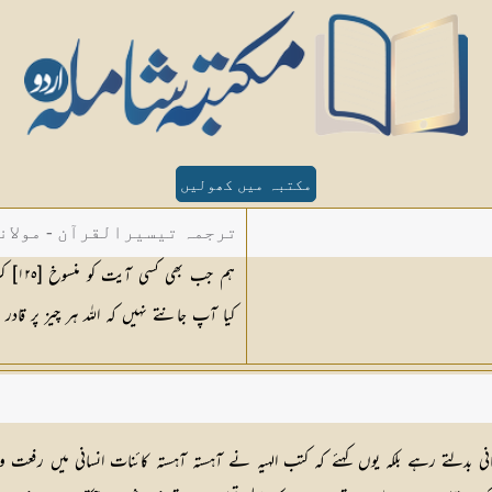
مکتبہ میں کھولیں
ترجمہ تیسیرالقرآن - مولان
ہم ج
کیا آپ جانتے نہیں کہ اللہ ہر چیز پر قادر
ی بدلتے رہے بلکہ یوں کہئے کہ کتب الہیہ نے آہستہ آہستہ کائنات انسانی میں رفعت وتقدم 