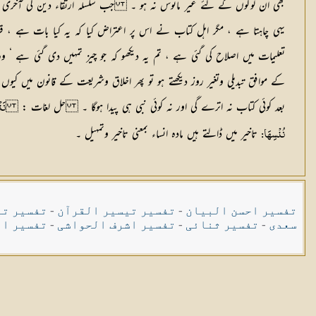
بھی ان لوگوں کے لئے غیر مانوس نہ ہو ۔ جب سلسلہ ارتقاء دین کی آخری کڑی قر
یہی چاہتا ہے ، مگر اہل کتاب نے اس پر اعتراض کیا کہ یہ کیا بات ہے ، قرآ
تعلیمات میں اصلاح کی گئی ہے ، تم یہ دیکھو کہ جو چیز تمہیں دی گئی ہے ‘
کے موافق تبدیلی وتغیر روز دیکھتے ہو تو پھر اخلاق وشریعت کے قانون میں کیو
بعد کوئی کتاب نہ اترے گی اور نہ کوئی نبی ہی پیدا ہوگا ۔
حل لغات :
نَن
تاخیر میں ڈالتے ہیں مادہ انساء بمعنی تاخیر وتمہیل ۔
نُنْسِهَا:
تفسیر احسن البیان
-
تفسیر تیسیر القرآن
-
تفسیر تی
سعدی
-
تفسیر ثنائی
-
تفسیر اشرف الحواشی
-
تفسیر ال