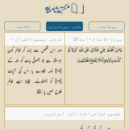
پچھلا صفحہ
مکتبہ میں کھولیں
اگلا صفحہ
سورة الانعام - آیت 21
ترجمہ تیسیرالقرآن -
اور اس شخص سے بڑھ کر ظالم کون
وَمَنْ أَظْلَمُ مِمَّنِ افْتَرَىٰ عَلَى اللَّهِ كَذِبًا أَوْ
مولانا عبد الرحمن
ہوسکتا ہے جو جھوٹی بات کو اللہ کے
كَذَّبَ بِآيَاتِهِ ۗ إِنَّهُ لَا يُفْلِحُ
الظَّالِمُونَ
کیلانی
[٢٤] ذمہ لگادے یا اس کی آیات
[٢٥] کو جھٹلائے۔ یقینا ایسے ظالم
فلاح نہیں پا سکتے
تفسیر ثنائی - ثنا اللہ امرتسری