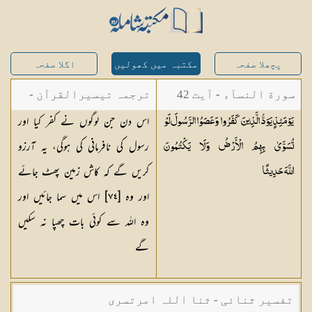
پچھلا صفحہ
مکتبہ میں کھولیں
اگلا صفحہ
سورة النسآء - آیت 42
ترجمہ تیسیرالقرآن -
اس دن جن لوگوں نے کفر کیا اور
يَوْمَئِذٍ يَوَدُّ الَّذِينَ كَفَرُوا وَعَصَوُا الرَّسُولَ لَوْ
مولانا عبد الرحمن
رسول کی نافرمانی کی ہوگی، یہ آرزو
تُسَوَّىٰ بِهِمُ الْأَرْضُ وَلَا يَكْتُمُونَ
کیلانی
کریں گے کہ کاش زمین پھٹ جائے
اللَّهَ
حَدِيثًا
اور وہ [٧٤] اس میں سما جائیں اور
وہ اللہ سے کوئی بات چھپا نہ سکیں
گے
تفسیر ثنائی - ثنا اللہ امرتسری