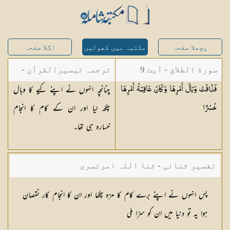
پچھلا صفحہ
مکتبہ میں کھولیں
اگلا صفحہ
سورة الطلاق - آیت 9
ترجمہ تیسیرالقرآن -
چنانچہ انہوں نے اپنے کیے کا وبال
فَذَاقَتْ وَبَالَ أَمْرِهَا وَكَانَ عَاقِبَةُ أَمْرِهَا
مولانا عبد الرحمن
چکھ لیا اور ان کے کام کا انجام
خُسْرًا
کیلانی
خسارہ ہی تھا۔
تفسیر ثنائی - ثنا اللہ امرتسری
پس انہوں نے اپنے برے کام کا مزہ چکھا اور ان کا انجام کار نقصان
ہوا یہ تو دنیا میں ان کو سزا ملی