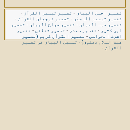
تفسیر احسن البیان
-
تفسیر تیسیر القرآن
-
تفسیر تیسیر الرحمٰن
-
تفسیر ترجمان القرآن
-
تفسیر فہم القرآن
-
تفسیر سراج البیان
-
تفسیر
ابن کثیر
-
تفسیر سعدی
-
تفسیر ثنائی
-
تفسیر
اشرف الحواشی
-
تفسیر القرآن کریم (تفسیر
عبدالسلام بھٹوی)
-
تسہیل البیان فی تفسیر
القرآن
-