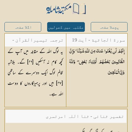
پچھلا صفحہ
مکتبہ میں کھولیں
اگلا صفحہ
سورة الجاثية - آیت 19
ترجمہ تیسیرالقرآن -
یہ لوگ اللہ کے مقابلہ میں آپ کے
إِنَّهُمْ لَن يُغْنُوا عَنكَ مِنَ اللَّهِ شَيْئًا ۚ وَإِنَّ
مولانا عبد الرحمن
کچھ کام نہ آسکیں [
٢٦
] گے۔ بلاشبہ
الظَّالِمِينَ بَعْضُهُمْ أَوْلِيَاءُ بَعْضٍ ۖ وَاللَّهُ
کیلانی
ظالم لوگ ایک دوسرے کے ساتھی
وَلِيُّ
الْمُتَّقِينَ
[
٢٧
] ہیں اور پرہیزگاروں کا دوست
اللہ ہے۔
تفسیر ثنائی - ثنا اللہ امرتسری