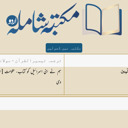
مکتبہ میں کھولیں
ترجمہ تیسیرالقرآن - مولان
ہم نے بنی اسرائیل کو کتاب، حکومت [
١
لَمِينَ
دی