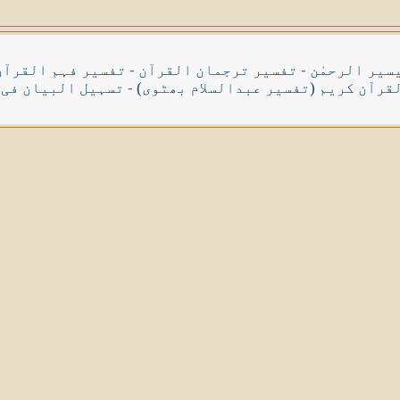
سیر الرحمٰن
-
تفسیر ترجمان القرآن
-
تفسیر فہم القرآن
قرآن کریم (تفسیر عبدالسلام بھٹوی)
-
تسہیل البیان فی 