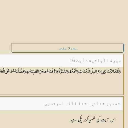
پچھلا صفحہ
سورة الجاثية - آیت 16
وَلَقَدْ آتَيْنَا بَنِي إِسْرَائِيلَ الْكِتَابَ وَالْحُكْمَ وَالنُّبُوَّةَ وَرَزَقْنَاهُم مِّنَ الطَّيِّبَاتِ وَفَضَّلْنَاهُمْ عَلَى
الْعَا
تفسیر ثنائی - ثنا اللہ امرتسری
اس آیت کی تفسیرگزر چکی ہے۔