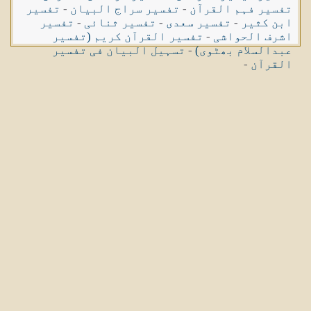
تفسیر فہم القرآن
-
تفسیر سراج البیان
-
تفسیر
ابن کثیر
-
تفسیر سعدی
-
تفسیر ثنائی
-
تفسیر
اشرف الحواشی
-
تفسیر القرآن کریم (تفسیر
عبدالسلام بھٹوی)
-
تسہیل البیان فی تفسیر
القرآن
-