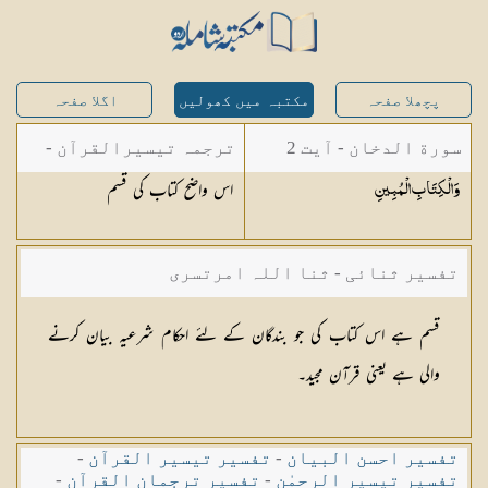
پچھلا صفحہ
مکتبہ میں کھولیں
اگلا صفحہ
سورة الدخان - آیت 2
ترجمہ تیسیرالقرآن -
اس واضح کتاب کی قسم
وَالْكِتَابِ
الْمُبِينِ
مولانا عبد الرحمن
کیلانی
تفسیر ثنائی - ثنا اللہ امرتسری
قسم ہے اس کتاب کی جو بندگان کے لئے احکام شرعیہ بیان کرنے
والی ہے یعنی قرآن مجید۔
تفسیر احسن البیان
-
تفسیر تیسیر القرآن
-
تفسیر تیسیر الرحمٰن
-
تفسیر ترجمان القرآن
-