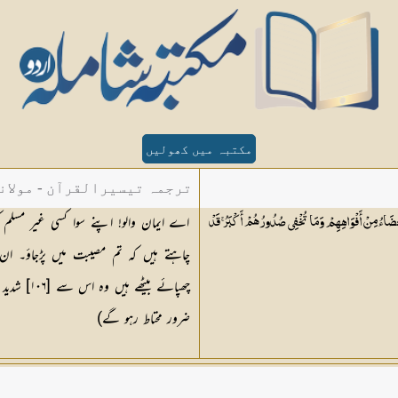
مکتبہ میں کھولیں
ترجمہ تیسیرالقرآن - مولان
اے ایمان والو! اپنے سوا کسی غیر مسلم کو
َغْضَاءُ مِنْ أَفْوَاهِهِمْ وَمَا تُخْفِي صُدُورُهُمْ أَكْبَرُ ۚ قَدْ
چاہتے ہیں کہ تم مصیبت میں پڑجاؤ۔ ان 
چھپائے ب
ضرور محتاط رہو گے)