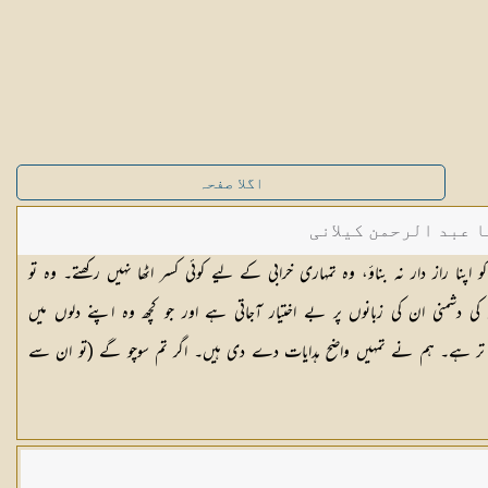
اگلا صفحہ
ا عبد الرحمن کیلانی
 اپنا راز دار نہ بناؤ، وہ تمہاری خرابی کے لیے کوئی کسر اٹھا نہیں رکھتے۔ وہ تو
کی دشمنی ان کی زبانوں پر بے اختیار آجاتی ہے اور جو کچھ وہ اپنے دلوں میں
یٹھے ہیں وہ اس سے [١٠٦] شدید تر ہے۔ ہم نے تمہیں واضح ہدایات دے دی ہیں۔ اگر تم سوچو گے (تو ان سے