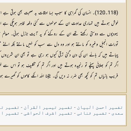
(118۔120)۔ انسان کی گمراہی کا سبب بسا اوقات بد صحبت بھی ہوتی
خوش ہوتے ہیں تمہاری عداوت ان کے مونہوں سے کئی دفعہ ظاہر ہوچکی ہے اور ابھی تو
یہودیوں سے دوستی رکھتے تھے ان کے روکنے کو یہ آیت نازل ہوئی۔ معالم ہم نے
تورات انجیل وغیرہ کو مانتے ہو اور وہ دل سے سب کو نہیں مانتے بلکہ الٹے مس
چباتے ہیں کہ ہائے ان کی دن دگنی ترقی کیوں ہو رہی ہے تو بھی ان شریروں ک
اگر تم کو بھلائی پہنچے تو رنجیدہ ہوتے ہیں اور اگر تم کو تکلیف ہو تو اس
فریب بازیاں تم کو کچھ بھی ضرر نہ دیں گی۔ یقینا اللہ انکے کاموں کو گھیرے 
تفسیر احسن البیان
-
تفسیر تیسیر القرآن
-
تفسیر تی
سعدی
-
تفسیر ثنائی
-
تفسیر اشرف الحواشی
-
تفسیر ال