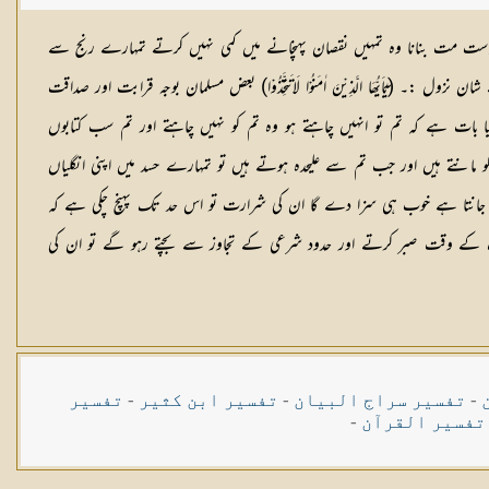
دار دوست مت بنانا وہ تمہیں نقصان پہنچانے میں کمی نہیں کرتے تمہارے رنج سے
ُّھَا الَّذِیْنَ اٰمَنُوْا لَاتَتَّخِذُوْا) بعض مسلمان بوجہ قرابت اور صداقت
یا بات ہے کہ تم تو انہیں چاہتے ہو وہ تم کو نہیں چاہتے اور تم سب کتابوں
و مانتے ہیں اور جب تم سے علیحدہ ہوتے ہیں تو تمہارے حسد میں اپنی انگلیاں
 بھی جانتا ہے خوب ہی سزا دے گا ان کی شرارت تو اس حد تک پہنچ چکی ہے کہ
 تکلیف کے وقت صبر کرتے اور حدود شرعی کے تجاوز سے بچتے رہو گے تو ان کی
-
تفسیر سراج البیان
-
تفسیر ابن کثیر
-
تفسیر
تفسیر القرآن
-