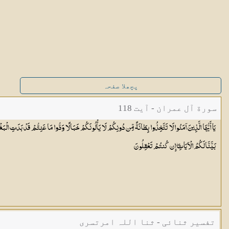
پچھلا صفحہ
سورة آل عمران - آیت 118
يَا أَيُّهَا الَّذِينَ آمَنُوا لَا تَتَّخِذُوا بِطَانَةً مِّن دُونِكُمْ لَا يَأْلُونَكُمْ خَبَالًا وَدُّوا مَا عَنِتُّمْ قَدْ بَدَتِ الْب
بَيَّنَّا لَكُمُ الْآيَاتِ ۖ إِن كُنتُمْ
تَعْقِلُونَ
تفسیر ثنائی - ثنا اللہ امرتسری