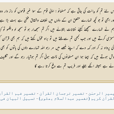
 ہے اس لئے تم کو ہدائت کی جاتی ہے کہ مسلمانو ! اپنی قوم کے سوا غیر قوموں کو راز 
 جو کچھ تمہارے متعلق ان کے دلوں میں خلاف وشقاق مخفی ہے بہت بڑا ہے شان نزول :۔ (یٰٓاَی
 تمہارے سمجھنے کیلئے نشانات بتلائے ہیں اگر تم سمجھدار ہو تو سمجھ لو دیکھو تو ک
خری کرتے ہیں اور جب کبھی تم سے ملتے ہیں تو براہ مخول کہتے ہیں کہ ہم بھی قرآن ک
ی پرواہ نہ کر اور کہہ دے کہ اپنے غصے میں مر رہو اللہ تمہارے دلوں کی باتوں کو
 سے خوش ہوتے ہیں کہ اچھا ہوا ان مسلمانوں کی ذلت ہوئی اگر تم ہوشیار رہو گے اور
ہوئے ہے ہمیشہ انکے حیلے اور فریب تم سے دفع کرتا رہے گا
سیر الرحمٰن
-
تفسیر ترجمان القرآن
-
تفسیر فہم القرآن
قرآن کریم (تفسیر عبدالسلام بھٹوی)
-
تسہیل البیان فی 