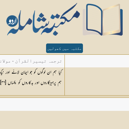
مکتبہ میں کھولیں
ترجمہ تیسیرالقرآن - مولان
کیا ہم ان لوگوں کو جو ایمان لائے اور 
ہم پرہیزگاروں اور بدکاروں کو یکساں [
٣٦
]