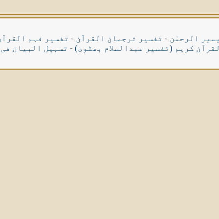
سیر الرحمٰن
-
تفسیر ترجمان القرآن
-
تفسیر فہم القرآن
قرآن کریم (تفسیر عبدالسلام بھٹوی)
-
تسہیل البیان فی 