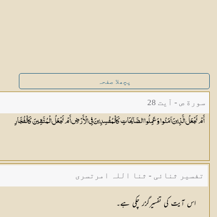
پچھلا صفحہ
سورة ص - آیت 28
أَمْ نَجْعَلُ الَّذِينَ آمَنُوا وَعَمِلُوا الصَّالِحَاتِ كَالْمُفْسِدِينَ فِي الْأَرْضِ أَمْ نَجْعَلُ الْمُتَّقِينَ
كَالْفُجَّارِ
تفسیر ثنائی - ثنا اللہ امرتسری
اس آیت کی تفسیرگزر چکی ہے۔