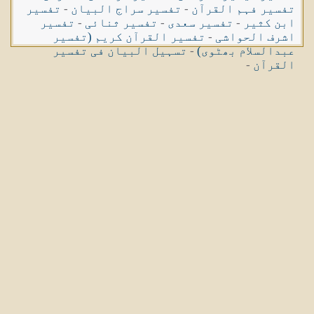
تفسیر فہم القرآن
-
تفسیر سراج البیان
-
تفسیر
ابن کثیر
-
تفسیر سعدی
-
تفسیر ثنائی
-
تفسیر
اشرف الحواشی
-
تفسیر القرآن کریم (تفسیر
عبدالسلام بھٹوی)
-
تسہیل البیان فی تفسیر
القرآن
-