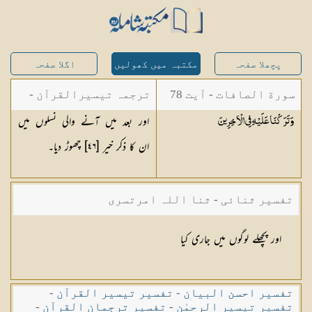
پچھلا صفحہ
مکتبہ میں کھولیں
اگلا صفحہ
سورة الصافات - آیت 78
ترجمہ تیسیرالقرآن -
اور بعد میں آنے والی نسلوں میں
وَتَرَكْنَا عَلَيْهِ فِي
الْآخِرِينَ
مولانا عبد الرحمن
ان کا ذکر خیر [٤٦] چھوڑ دیا۔
کیلانی
تفسیر ثنائی - ثنا اللہ امرتسری
اور پچھلے لوگوں میں جاری کیا
تفسیر احسن البیان
-
تفسیر تیسیر القرآن
-
تفسیر تیسیر الرحمٰن
-
تفسیر ترجمان القرآن
-