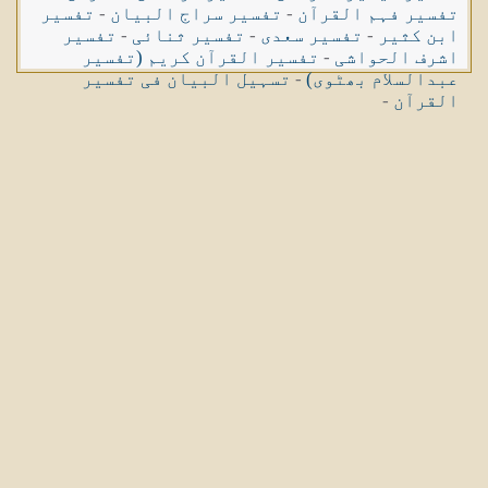
تفسیر فہم القرآن
-
تفسیر سراج البیان
-
تفسیر
ابن کثیر
-
تفسیر سعدی
-
تفسیر ثنائی
-
تفسیر
اشرف الحواشی
-
تفسیر القرآن کریم (تفسیر
عبدالسلام بھٹوی)
-
تسہیل البیان فی تفسیر
القرآن
-