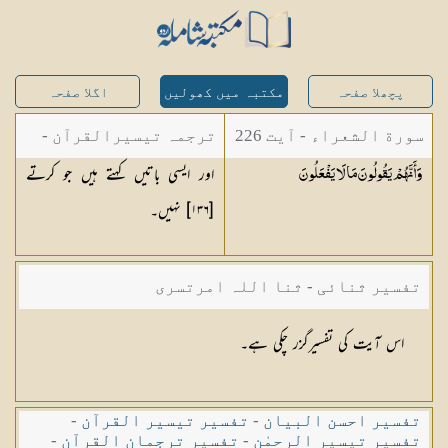
پچھلا صفحہ
مکتبہ میں کھولیں
اگلا صفحہ
سورة الشعراء - آیت 226
ترجمہ تیسیرالقرآن -
اور ایسی باتیں کہتے ہیں جو کرتے
وَأَنَّهُمْ يَقُولُونَ مَا لَا
يَفْعَلُونَ
مولانا عبد الرحمن
[١٣٦] نہیں۔
کیلانی
تفسیر ثنائی - ثنا اللہ امرتسری
اس آیت کی تفسیرگزر چکی ہے۔
تفسیر احسن البیان
-
تفسیر تیسیر القرآن
-
تفسیر تیسیر الرحمٰن
-
تفسیر ترجمان القرآن
-