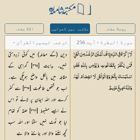
پچھلا صفحہ
مکتبہ میں کھولیں
اگلا صفحہ
سورة البقرة - آیت 256
ترجمہ تیسیرالقرآن -
دین (کے معاملہ) میں کوئی زبردستی
لَا إِكْرَاهَ فِي الدِّينِ ۖ قَد تَّبَيَّنَ الرُّشْدُ مِنَ الْغَيِّ ۚ
مولانا عبد الرحمن
نہیں۔ ہدایت [٣٦٤] گمراہی کے
فَمَن يَكْفُرْ بِالطَّاغُوتِ وَيُؤْمِن بِاللَّهِ فَقَدِ
کیلانی
مقابلہ میں بالکل واضح ہوچکی ہے۔
اسْتَمْسَكَ بِالْعُرْوَةِ الْوُثْقَىٰ لَا انفِصَامَ لَهَا ۗ
اب جو شخص طاغوت [٣٦٥] سے کفر
وَاللَّهُ سَمِيعٌ
عَلِيمٌ
کرے اور اللہ ایمان پر لائے تو اس
نے ایسے مضبوط [٣٦٦] حلقہ کو تھام
لیا جو ٹوٹ نہیں سکتا اور اللہ سب
کچھ سننے والا اور جاننے والا ہے