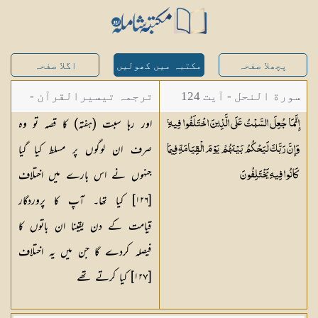
پچھلا صفحہ
مکتبہ میں کھولیں
اگلا صفحہ
سورة النحل - آیت 124
ترجمہ تیسیرالقرآن -
اور رہا سبت (ہفتہ) کا قصہ تو وہ
إِنَّمَا جُعِلَ السَّبْتُ عَلَى الَّذِينَ اخْتَلَفُوا فِيهِ ۚ
مولانا عبد الرحمن
صرف ان لوگوں پر مسلط کیا گیا
وَإِنَّ رَبَّكَ لَيَحْكُمُ بَيْنَهُمْ يَوْمَ الْقِيَامَةِ فِيمَا
کیلانی
جنہوں نے اس بارے میں اختلاف
كَانُوا فِيهِ
يَخْتَلِفُونَ
[١٢٦] کیا تھا۔ آپ کا پروردگار
قیامت کے دن یقینا ان باتوں کا
فیصلہ کردے گا جن میں یہ اختلاف
[١٢٧] کیا کرتے تھے