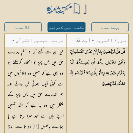
پچھلا صفحہ
مکتبہ میں کھولیں
اگلا صفحہ
سورة التوبہ - آیت 52
ترجمہ تیسیرالقرآن -
نیز ان سے کہئے کہ : ''تم ہمارے
قُلْ هَلْ تَرَبَّصُونَ بِنَا إِلَّا إِحْدَى الْحُسْنَيَيْنِ ۖ
مولانا عبد الرحمن
حق میں جس چیز کا انتظار کرسکتے ہو
وَنَحْنُ نَتَرَبَّصُ بِكُمْ أَن يُصِيبَكُمُ اللَّهُ
کیلانی
وہ یہی ہے کہ ہمیں دو بھلائیوں میں
بِعَذَابٍ مِّنْ عِندِهِ أَوْ بِأَيْدِينَا ۖ فَتَرَبَّصُوا إِنَّا
سے کوئی ایک بھلائی مل جائے اور
مَعَكُم
مُّتَرَبِّصُونَ
ہم تمہارے حق میں جس چیز کے
منتظر ہیں وہ یہ ہے کہ اللہ تمہیں
اپنے ہاں سے خود سزا دیتا ہے یا
ہمارے ہاتھوں [٥٦] دلواتا ہے۔ لہٰذا