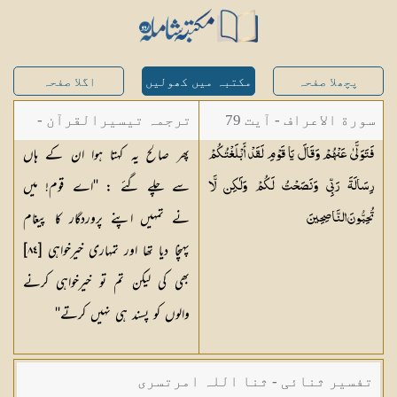
پچھلا صفحہ
مکتبہ میں کھولیں
اگلا صفحہ
سورة الاعراف - آیت 79
ترجمہ تیسیرالقرآن -
پھر صالح یہ کہتا ہوا ان کے ہاں
فَتَوَلَّىٰ عَنْهُمْ وَقَالَ يَا قَوْمِ لَقَدْ أَبْلَغْتُكُمْ
مولانا عبد الرحمن
سے چلے گئے : ''اے قوم! میں
رِسَالَةَ رَبِّي وَنَصَحْتُ لَكُمْ وَلَٰكِن لَّا
کیلانی
نے تمہیں اپنے پروردگار کا پیغام
تُحِبُّونَ
النَّاصِحِينَ
پہنچا دیا تھا اور تمہاری خیرخواہی [٨٤]
بھی کی لیکن تم تو خیرخواہی کرنے
والوں کو پسند ہی نہیں کرتے''
تفسیر ثنائی - ثنا اللہ امرتسری