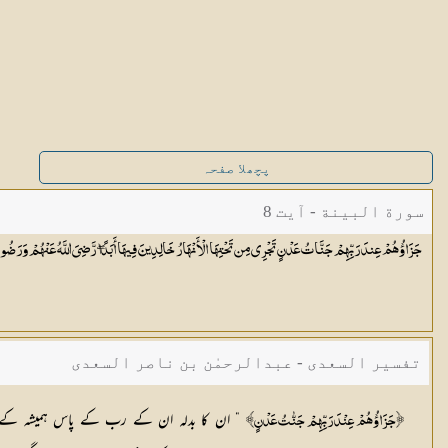
پچھلا صفحہ
سورة البينة - آیت 8
جَزَاؤُهُمْ عِندَ رَبِّهِمْ جَنَّاتُ عَدْنٍ تَجْرِي مِن تَحْتِهَا الْأَنْهَارُ خَالِدِينَ فِيهَا أَبَدًا ۖ رَّضِيَ اللَّهُ عَنْهُمْ وَرَضُوا 
تفسیر السعدی - عبدالرحمٰن بن ناصر السعدی
” ان کا بدلہ ان کے رب کے پاس ہمیشہ کے باغ
﴿جَزَاؤُہُمْ عِنْدَ رَبِّہِمْ جَنّٰتُ عَدْنٍ﴾