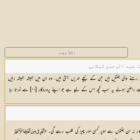
اگلا صفحہ
ا عبد الرحمن کیلانی
 رہنے والی جنتیں ہیں جن کے نیچے نہریں بہتی ہیں، وہ ان میں ہمیشہ ہمیشہ رہیں
 سے راضی ہوئے یہ سب کچھ اس کے لیے ہے جو اپنے پروردگار [
١٠
] سے ڈرتا رہا
ور نہ ان جنتوں سے اوپر کسی اور چیز کی طلب رہے گی۔
﴿تَجْرِیْ مِنْ تَحْتِہَا الْاَنْہٰرُ