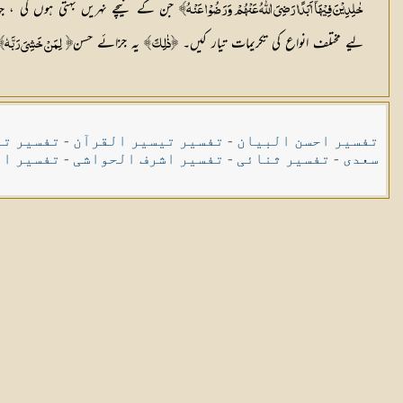
جن کے نیچے نہریں بہتی ہوں گی ، جہا
خٰلِدِیْنَ فِیْہَآ اَبَدًا رَضِیَ اللّٰہُ عَنْہُمْ وَرَضُوْا عَنْہُ﴾
لیے مختلف انواع کی تکریمات تیار کیں۔
یہ جزائے حسن
﴿ذٰلِکَ ﴾
﴿
لِمَنْ خَشِیَ رَبَّہٗ﴾
تفسیر احسن البیان
-
تفسیر تیسیر القرآن
-
تفسیر تی
سعدی
-
تفسیر ثنائی
-
تفسیر اشرف الحواشی
-
تفسیر ال