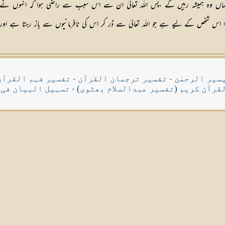
ں وہ ہمیشہ رہیں گے ،پس اللہ تعالیٰ ان سے اس سبب سے راضی ہوا کہ انہوں نے اس
اس شخص کے لیے ہے جو اللہ تعالیٰ سے ڈر کر اس کی نافرمانیوں سے باز رہتا ہے اور ا
سیر الرحمٰن
-
تفسیر ترجمان القرآن
-
تفسیر فہم القرآن
قرآن کریم (تفسیر عبدالسلام بھٹوی)
-
تسہیل البیان فی 