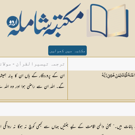
مکتبہ میں کھولیں
ترجمہ تیسیرالقرآن - مولان
ان کے پروردگار کے ہاں ان کا بدلہ ہمیشہ
عَنْهُ ۚ ذَٰلِكَ لِمَنْ خَشِيَ
رَبَّهُ
گے۔ اللہ ان سے راضی ہوا اور وہ اللہ
ات ہیں۔“ یعنی دائمی اقامت کے لیے جنتیں جہاں سے کبھی کوچ نہ ہوگا نہ روانگی ا