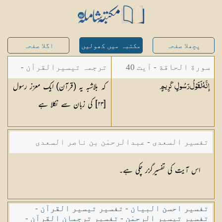
پچھلا صفحہ
مکتبہ میں کھولیں
اگلا صفحہ
سورة الحاقة - آیت 40
ترجمہ تیسیرالقرآن -
کہ بلاشبہ یہ (قرآن) ایک معزز رسول
إِنَّهُ لَقَوْلُ رَسُولٍ
كَرِيمٍ
مولانا عبد الرحمن
[
٢٣
] کی زبان سے نکلا ہے
کیلانی
تفسیر السعدی - عبدالرحمٰن بن ناصر السعدی
اس آیت کی تفسیرگزر چکی ہے۔
تفسیر احسن البیان
-
تفسیر تیسیر القرآن
-
تفسیر تیسیر الرحمٰن
-
تفسیر ترجمان القرآن
-