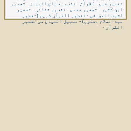
تفسیر فہم القرآن
-
تفسیر سراج البیان
-
تفسیر
ابن کثیر
-
تفسیر سعدی
-
تفسیر ثنائی
-
تفسیر
اشرف الحواشی
-
تفسیر القرآن کریم (تفسیر
عبدالسلام بھٹوی)
-
تسہیل البیان فی تفسیر
القرآن
-