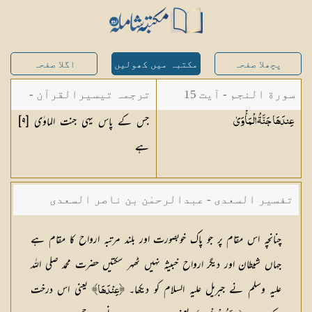
پچھلا صفحہ
مکتبہ میں کھولیں
اگلا صفحہ
سورة النجم - آیت 15
ترجمہ تیسیرالقرآن -
جس کے پاس یہی جنت الماوٰی [
٩
]
عِندَهَا جَنَّةُ
الْمَأْوَىٰ
مولانا عبد الرحمن
ہے
کیلانی
تفسیر السعدی - عبدالرحمٰن بن ناصر السعدی
چنانچہ اس مقام پر جو پاک خوبصورت اور بلند مرتبہ ارواح کا مقام ہے
جہاں شیطان اور دیگر ارواح خبیثہ نہیں ٹھہر سکتیں حضرت محمد صلی اللہ
علیہ وسلم نے جبریل علیہ السلام کو دیکھا۔
یعنی اس درخت
﴿عِنْدَہَا﴾