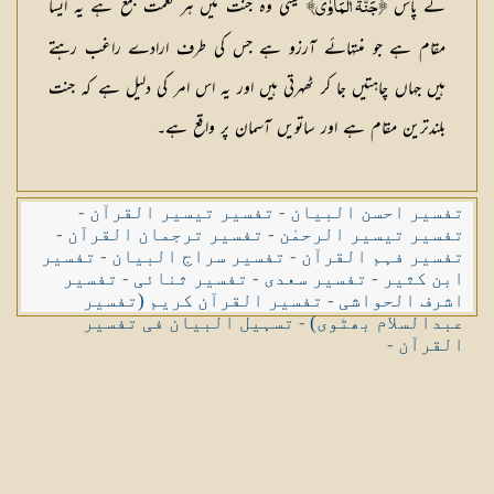
کے پاس
یعنی وہ جنت میں ہر نعمت جمع ہے یہ ایسا
﴿جَنَّۃُ الْمَاْوٰی﴾
مقام ہے جو منتہائے آرزو ہے جس کی طرف ارادے راغب رہتے
ہیں جہاں چاہتیں جا کر ٹھہرتی ہیں اور یہ اس امر کی دلیل ہے کہ جنت
بلندترین مقام ہے اور ساتویں آسمان پر واقع ہے۔
تفسیر احسن البیان
-
تفسیر تیسیر القرآن
-
تفسیر تیسیر الرحمٰن
-
تفسیر ترجمان القرآن
-
تفسیر فہم القرآن
-
تفسیر سراج البیان
-
تفسیر
ابن کثیر
-
تفسیر سعدی
-
تفسیر ثنائی
-
تفسیر
اشرف الحواشی
-
تفسیر القرآن کریم (تفسیر
عبدالسلام بھٹوی)
-
تسہیل البیان فی تفسیر
القرآن
-