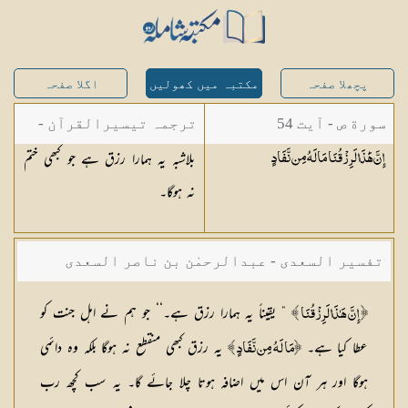
پچھلا صفحہ
مکتبہ میں کھولیں
اگلا صفحہ
سورة ص - آیت 54
ترجمہ تیسیرالقرآن -
بلاشبہ یہ ہمارا رزق ہے جو کبھی ختم
إِنَّ هَٰذَا لَرِزْقُنَا مَا لَهُ مِن
نَّفَادٍ
مولانا عبد الرحمن
نہ ہوگا۔
کیلانی
تفسیر السعدی - عبدالرحمٰن بن ناصر السعدی
” یقیناً یہ ہمارا رزق ہے۔‘‘ جو ہم نے اہل جنت کو
﴿ إِنَّ هَـٰذَا لَرِزْقُنَا ﴾
عطا کیا ہے۔
یہ رزق کبھی منقطع نہ ہوگا بلکہ وہ دائمی
﴿مَا لَهُ مِن نَّفَادٍ ﴾
ہوگا اور ہر آن اس میں اضافہ ہوتا چلا جائے گا۔ یہ سب کچھ رب