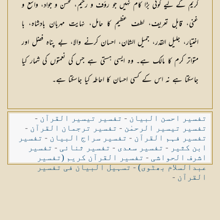
کریم کے لیے کوئی بڑا کام نہیں جو رؤف و رحیم، محسن و جواد، واسع و
غنی، قابل تعریف، لطف عظیم کا حامل، نہایت مہربان بادشاہ، با
اختیار، جلیل القدر، جمیل الشان، احسان کرنے والا، بے پناہ فضل اور
متواتر کرم کا مالک ہے۔ وہ ایسی ہستی ہے جس کی نعمتوں کی شمار کیا
جاسکتا ہے نہ اس کے کسی احسان کا احاطہ کیا جاسکتا ہے۔
تفسیر احسن البیان
-
تفسیر تیسیر القرآن
-
تفسیر تیسیر الرحمٰن
-
تفسیر ترجمان القرآن
-
تفسیر فہم القرآن
-
تفسیر سراج البیان
-
تفسیر
ابن کثیر
-
تفسیر سعدی
-
تفسیر ثنائی
-
تفسیر
اشرف الحواشی
-
تفسیر القرآن کریم (تفسیر
عبدالسلام بھٹوی)
-
تسہیل البیان فی تفسیر
القرآن
-