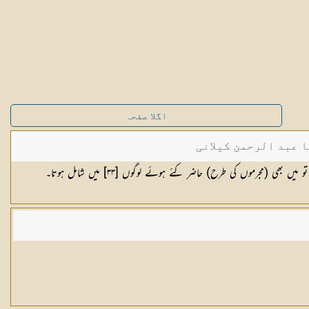
اگلا صفحہ
ا عبد الرحمن کیلانی
ں بھی (مجرموں کی طرح) حاضر کئے ہوئے لوگوں [٣٣] میں شامل ہوتا۔