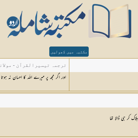
مکتبہ میں کھولیں
ترجمہ تیسیرالقرآن - مولان
اور اگر مجھ پر میرے اللہ کا احسان نہ ہوتا تو می
اک کر ہی ڈالا تھا