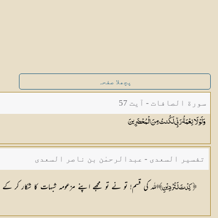
پچھلا صفحہ
سورة الصافات - آیت 57
وَلَوْلَا نِعْمَةُ رَبِّي لَكُنتُ مِنَ
الْمُحْضَرِينَ
تفسیر السعدی - عبدالرحمٰن بن ناصر السعدی
اللہ کی قسم! تو نے تو مجھے اپنے مزعومہ شبہات کا شکار کر کے ہل
﴿كِدْتَ لَتُرْدِيْنِ﴾