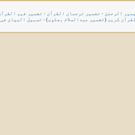
سیر الرحمٰن
-
تفسیر ترجمان القرآن
-
تفسیر فہم القرآن
قرآن کریم (تفسیر عبدالسلام بھٹوی)
-
تسہیل البیان فی 