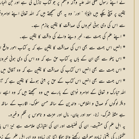
نے اپنے رسول صلی اللہ علیہ وآلہ وسلم پر جو کتاب نازل کی ہے اور جن اخب
یقین پر پہنچ چکے ہیں
” اور“ وہ یہ بھی سمجھتے ہیں کہ اللہ تعالیٰ اپنے او
﴿وَ﴾
سے اس کی دی ہوئی خبروں کی صداقت کا یقین جازم ہے۔
* اپنے علم کی جہت سے، خبر دینے والے کی داقت کا یقین ہے۔
* انہیں اس جہت سے بھی اس کی صداقت کا یقین ہے کہ یہ کتاب امور واقع او
* اس پہلو سے بھی ان کے ہاں یہ کتاب حق ہے کہ وہ اس کی دی ہوئی خبروں
* اس جہت سے بھی انہیں اس کتاب کی صداقت کا یقین ہے کہ وہ آفاق میں اور
* اس جہت سے بھی انہیں اس کتاب کے حق پر مبنی ہونے کا یقین ہے کہ آفاق و
اللہ تبارک و تعالیٰ کے اوامرو نواہی کے بارے میں وہ سمجھتے ہیں کہ وہ ایس
دیگر لوگوں کو صدق و اخلاص، والدین کے ساتھ حسن سلوک، اقارب کے ساتھ صلہ 
ہے مثلاً شرک، زنا، سود اور جان، مال اور عزت و ناموس پر ظلم وغیرہ۔
یہ اہل علم کی منقبت، ان کی فضیلت اور ان کی امتیازی علامت ہے نیز اس بات 
حکمتوں کی جتنی زیادہ معرفت رکھنے والا ہوگا اتنا ہی زیادہ وہ ان اہل علم کے زم