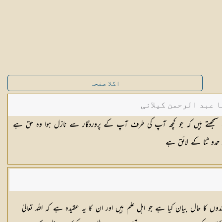
اگلا صفحہ
ا عبد الرحمن کیلانی
وب سمجھتے ہیں کہ جو کچھ آپ کی طرف آپ کے پروردگار سے نازل ہوا وہ حق ہے
 حمدو ثنا کے لائق ہے
 کا حال بیان کیا ہے جو اہل علم ہیں اور ان کا یہ عقیدہ ہے کہ اللہ تعالیٰ