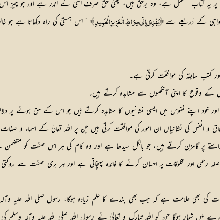
ار پر یہ کتاب مشتمل ہے، وہ برحق ہیں، یعنی حق صرف اسی کے اندر ہے اور جو چیز ا
امرونواہی کے ذریعے سے
” اس ہستی کی راہ دکھاتا ہے جو غا
﴿يَهْدِي إِلَىٰ صِرَاطِ الْعَزِيزِ الْحَمِيدِ ﴾
ر کتب سابقہ کی موافقت کرتی ہے۔
 کے وقوع کا اپنی آنکھوں سے مشاہدہ کرتے ہیں۔
 خود اپنے نفوس میں ایسی نشانیوں کا مشاہدہ کرتے ہیں جو اس کے حق ہونے پر دلال
 انفس کی نشانیاں ان امور کی موافقت کرتی ہیں جن پر اللہ تعالیٰ کے اسماء و صفات
ے راستے پر گامزن کرتے ہیں، جو بالکل سیدھا ہے اور وہ کام کی ہر اس صفت کو متضمن
رحمی اور مخلوقات پر احسان کرنے کا فائدہ پہنچاتی ہے اور ہر بری صفت سے روکتی ہ
کی بھی علامت ہے کہ جب بھی بندے کا علم زیادہ ہوگا، رسول صلی اللہ علیہ وآلہ وسلم 
رے میں شمار ہوگا جن کو اللہ تبارک و تعالیٰ نے رسول اللہ صلی اللہ علیہ وآلہ وسلم کی ل