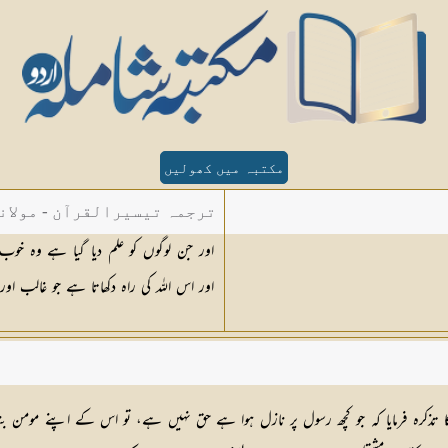
مکتبہ میں کھولیں
ترجمہ تیسیرالقرآن - مولان
اور جن لوگوں کو علم دیا گیا ہے وہ خ
اور اس اللہ کی راہ دکھاتا ہے جو غالب اور
تذکرہ فرمایا کہ جو کچھ رسول پر نازل ہوا ہے حق نہیں ہے، تو اس کے اپنے مومن بندوں