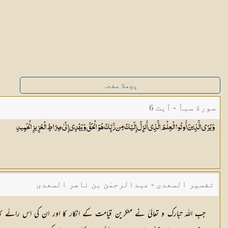
پچھلا صفحہ
سورة سبأ - آیت 6
وَيَرَى الَّذِينَ أُوتُوا الْعِلْمَ الَّذِي أُنزِلَ إِلَيْكَ مِن رَّبِّكَ هُوَ الْحَقَّ وَيَهْدِي إِلَىٰ صِرَاطِ الْعَزِيزِ
الْحَمِيدِ
تفسیر السعدی - عبدالرحمٰن بن ناصر السعدی
جب اللہ تبارک و تعالیٰ نے منکرین قیامت کے انکار کا اور ان کی اس رائے کا 