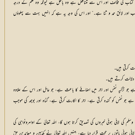
س کتاب کی مخالف اور اس سے متناقض ہے وہ باطل ہے کیونکہ وہ علم کے درجہ
لب اور لائق حمد و ثنا ہے۔“ اور اس کی وجہ یہ ہے کہ انہیں بہت سے پہلوؤں
ت کرتی ہیں۔
 دلالت کرتے ہیں۔
 ہے جو تزکیہ نفس اور اجر میں اضافے کا باعث ہے، جو عامل اور اس کے علاوہ
ے جو نفس کو گندہ کرتی ہے، اجر کا اکارت کرتی ہے، گناہ اور بوجھ کی موجب
کی لائی ہوئی خبروں کی تصدیق کرتا ہوں گا، اللہ تعالیٰ کے اوامرونواہی کی
ائی ہوئی باتوں پر حجت قرار دیا ہے، جنہیں اللہ تعالیٰ نے مکذبین و معاندین حق