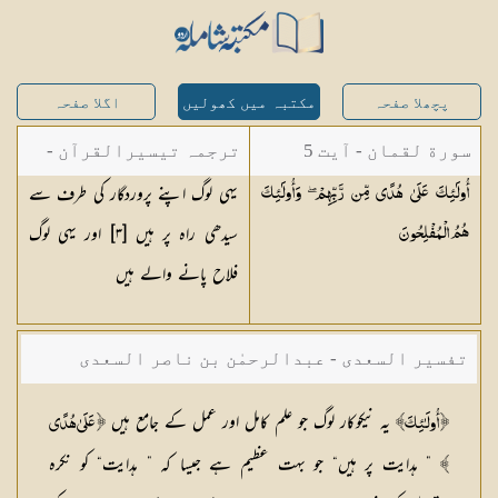
پچھلا صفحہ
مکتبہ میں کھولیں
اگلا صفحہ
سورة لقمان - آیت 5
ترجمہ تیسیرالقرآن -
یہی لوگ اپنے پروردگار کی طرف سے
أُولَٰئِكَ عَلَىٰ هُدًى مِّن رَّبِّهِمْ ۖ وَأُولَٰئِكَ
مولانا عبد الرحمن
سیدھی راہ پر ہیں [٣] اور یہی لوگ
هُمُ
الْمُفْلِحُونَ
کیلانی
فلاح پانے والے ہیں
تفسیر السعدی - عبدالرحمٰن بن ناصر السعدی
یہ نیکوکار لوگ جو علم کامل اور عمل کے جامع ہیں
﴿
أُولَـٰئِكَ﴾
﴿
عَلَىٰ هُدًى
” ہدایت پر ہیں“ جو بہت عظیم ہے جیسا کہ ” ہدایت“ کو نکرہ
﴾