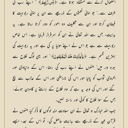
استعمال کرنے سے مستفاد ہوتا ہے۔
” اپنے رب کی
﴿ مِّن رَّبِّهِمْ﴾
طرف سے۔“ جو اپنی نعمتوں کے ذریعے سے ان پر اپنی ربوبیت کا
فیضان کرتا اور ان سے تکلیف دہ امور کو دور کرتا رہتا ہے۔ یہ
ہدایت، جس سے اللہ تعالیٰ نے ان کو سرفراز فرمایا ہے، اس خاص
ربوبیت سے ہے جو اس نے اپنے اولیا پر کی ہے اور یہ ربوبیت کی
بہترین قسم ہے۔
” اور یہی لوگ فلاح سے
﴿
وَأُولَـٰئِكَ هُمُ الْمُفْلِحُونَ﴾
بہرہ ور ہیں“ جنہوں نے اپنے رب کی رضا، اس کے دنیاوی اور
اخروی ثواب کو پالیا اور اس کی ناراضی اور اس کے عذاب سے بچ
گئے اور اس کی وجہ یہ ہے کہ وہ فلاح کے راستے پر گامزن ہوئے،
جس کے سوا فلاح کا کوئی اور راستہ نہیں۔
جب اللہ تبارک و تعالیٰ نے ان سعادت مند لوگوں کا ذکر کیا جنہوں نے
قرآن مجید کے ذریعے سے ہدایت حاصل کی، تو اس کے بعد، ایسے