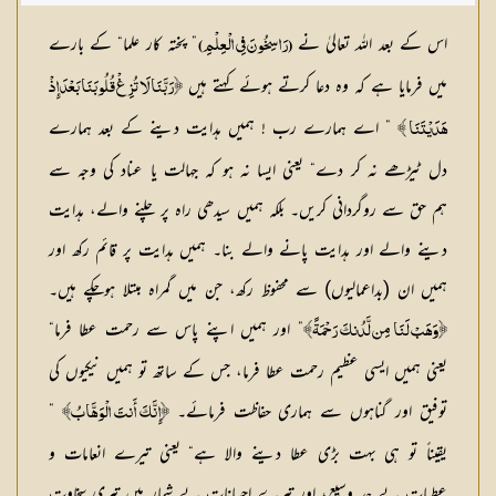
اس کے بعد اللہ تعالیٰ نے
” پختہ کار علما“ کے بارے
(رَاسِخُونَ فِي الْعِلْمِ)
میں فرمایا ہے کہ وہ دعا کرتے ہوئے کہتے ہیں
﴿رَبَّنَا لَا تُزِغْ قُلُوبَنَا بَعْدَ إِذْ
” اے ہمارے رب ! ہمیں ہدایت دینے کے بعد ہمارے
هَدَيْتَنَا ﴾
دل ٹیڑھے نہ کر دے“ یعنی ایسا نہ ہو کہ جہالت یا عناد کی وجہ سے
ہم حق سے روگردانی کریں۔ بلکہ ہمیں سیدھی راہ پر چلنے والے، ہدایت
دینے والے اور ہدایت پانے والے بنا۔ ہمیں ہدایت پر قائم رکھ اور
ہمیں ان (بداعمالیوں) سے محفوظ رکھ، جن میں گمراہ مبتلا ہوچکے ہیں۔
” اور ہمیں اپنے پاس سے رحمت عطا فرما“
﴿وَهَبْ لَنَا مِن لَّدُنكَ رَحْمَةً﴾
یعنی ہمیں ایسی عظیم رحمت عطا فرما، جس کے ساتھ تو ہمیں نیکیوں کی
توفیق اور گناہوں سے ہماری حفاظت فرمائے۔
”
﴿إِنَّكَ أَنتَ الْوَهَّابُ﴾
یقیناً تو ہی بہت بڑی عطا دینے والا ہے“ یعنی تیرے انعامات و
عطیات بے حد وسیع، اور تیرے احسانات بے شمار ہیں تیری سخاوت