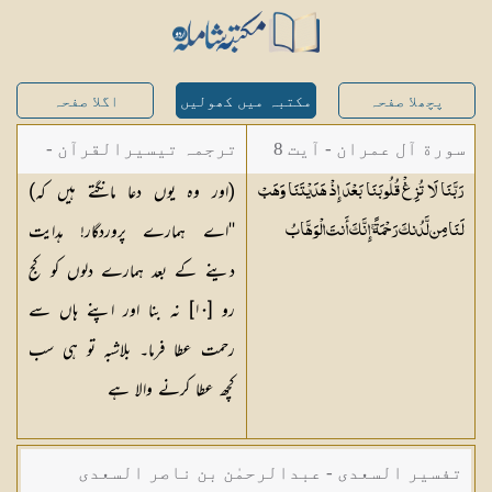
پچھلا صفحہ
مکتبہ میں کھولیں
اگلا صفحہ
سورة آل عمران - آیت 8
ترجمہ تیسیرالقرآن -
(اور وہ یوں دعا مانگتے ہیں کہ)
رَبَّنَا لَا تُزِغْ قُلُوبَنَا بَعْدَ إِذْ هَدَيْتَنَا وَهَبْ
مولانا عبد الرحمن
''اے ہمارے پروردگار! ہدایت
لَنَا مِن لَّدُنكَ رَحْمَةً ۚ إِنَّكَ أَنتَ
الْوَهَّابُ
کیلانی
دینے کے بعد ہمارے دلوں کو کج
رو [١٠] نہ بنا اور اپنے ہاں سے
رحمت عطا فرما۔ بلاشبہ تو ہی سب
کچھ عطا کرنے والا ہے
تفسیر السعدی - عبدالرحمٰن بن ناصر السعدی