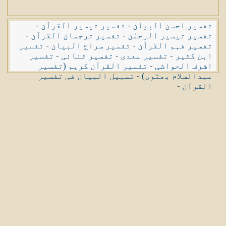
تفسیر احسن البیان
-
تفسیر تیسیر القرآن
-
تفسیر تیسیر الرحمٰن
-
تفسیر ترجمان القرآن
-
تفسیر فہم القرآن
-
تفسیر سراج البیان
-
تفسیر
ابن کثیر
-
تفسیر سعدی
-
تفسیر ثنائی
-
تفسیر
اشرف الحواشی
-
تفسیر القرآن کریم (تفسیر
عبدالسلام بھٹوی)
-
تسہیل البیان فی تفسیر
القرآن
-