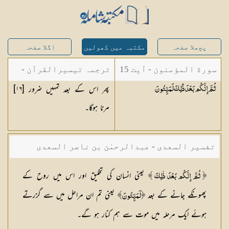
پچھلا صفحہ
مکتبہ میں کھولیں
اگلا صفحہ
سورة المؤمنون - آیت 15
ترجمہ تیسیرالقرآن -
پھر اس کے بعد تمہیں ضرور [١٦]
ثُمَّ إِنَّكُم بَعْدَ ذَٰلِكَ
لَمَيِّتُونَ
مولانا عبد الرحمن
مرنا ہوگا۔
کیلانی
تفسیر السعدی - عبدالرحمٰن بن ناصر السعدی
یعنی انسان کی تخلیق اور اس میں روح کے
﴿
ثُمَّ إِنَّكُم بَعْدَ ذٰلِكَ ﴾
پھونکے جانے کے بعد
یعنی تم ان مراحل میں سے گزرتے
﴿ لَمَيِّتُونَ ﴾
ہوئے ایک مرحلہ میں موت سے ہم کنار ہو گے۔