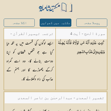
پچھلا صفحہ
مکتبہ میں کھولیں
اگلا صفحہ
سورة الحج - آیت 4
ترجمہ تیسیرالقرآن -
ایسے لوگوں کی قسمت میں یہ لکھ دیا
كُتِبَ عَلَيْهِ أَنَّهُ مَن تَوَلَّاهُ فَأَنَّهُ يُضِلُّهُ
مولانا عبد الرحمن
گیا ہے جو شخص شیطان کو اپنا
وَيَهْدِيهِ إِلَىٰ عَذَابِ
السَّعِيرِ
کیلانی
دوست بنائے گا، وہ اسے گمراہ
کرکے چھوڑے گا اور جہنم کے
عذاب کی راہ دکھلائے گا۔
تفسیر السعدی - عبدالرحمٰن بن ناصر السعدی