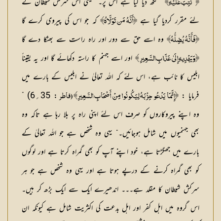
” لکھ دیا گیا ہے اس پر۔“ یعنی اس سرکش شیطان کے
﴿ كُتِبَ عَلَيْهِ﴾
لئے مقرر کردیا گیا ہے
کہ جو اس کی پیروی کرے گا
﴿أَنَّهُ مَن تَوَلَّاهُ﴾
وہ اسے حق سے دور اور راہ راست سے بھٹکا دے گا
﴿فَأَنَّهُ يُضِلُّهُ﴾
اور اسے جہنم کا راستہ دکھائے گا اور یہ یقیناً
﴿وَيَهْدِيهِ إِلَىٰ عَذَابِ السَّعِيرِ ﴾
ابلیس کا نائب ہے، اس لئے کہ اللہ تعالیٰ نے ابلیس کے بارے میں
فرمایا :
: 35؍6) ”
﴿إِنَّمَا يَدْعُو حِزْبَهُ لِيَكُونُوا مِنْ أَصْحَابِ السَّعِيرِ﴾ (فاطر
وہ اپنے پیروکاروں کو صرف اس لئے اپنی راہ پر بلا رہا ہے تاکہ وہ
بھی جہنمیوں میں شامل ہوجائیں۔“ یہی وہ شخص ہے جو اللہ تعالیٰ کے
بارے میں جھگڑتا ہے، خود اپنے آپ کو بھی گمراہ کرتا ہے اور لوگوں
کو بھی گمراہ کرنے کے درپے ہوتا ہے اور یہی وہ شخص ہے جو ہر
سرکش شیطان کا مقلد ہے۔۔۔ اندھیرے ایک سے ایک بڑھ کر ہیں۔
اس گروہ میں اہل کفر اور اہل بدعت کی اکثریت شامل ہے کیونکہ ان