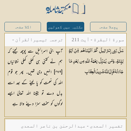
پچھلا صفحہ
مکتبہ میں کھولیں
اگلا صفحہ
سورة البقرة - آیت 211
ترجمہ تیسیرالقرآن -
آپ بنی اسرائیل سے پوچھ لیجئے کہ
سَلْ بَنِي إِسْرَائِيلَ كَمْ آتَيْنَاهُم مِّنْ آيَةٍ
مولانا عبد الرحمن
ہم نے کتنی ہی کھلی کھلی نشانیاں
بَيِّنَةٍ ۗ وَمَن يُبَدِّلْ نِعْمَةَ اللَّهِ مِن بَعْدِ مَا
کیلانی
[٢٧٩] انہیں دی تھیں۔ پھر جو قوم
جَاءَتْهُ فَإِنَّ اللَّهَ شَدِيدُ
الْعِقَابِ
اللہ کی نعمت کو پا لینے کے بعد اسے
بدل دے تو یقینا اللہ تعالیٰ ایسے
لوگوں کو سخت سزا دینے والا ہے
تفسیر السعدی - عبدالرحمٰن بن ناصر السعدی