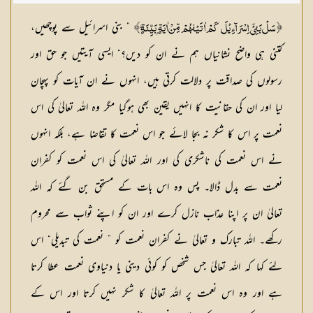
” بنی اسرائیل سے پوچھیں،
﴿ سَلْ بَنِیْٓ اِسْرَاۗءِ یْلَ کَمْ اٰتَیْنٰھُمْ مِّنْ اٰیَۃٍۢ بَیِّنَۃٍ ۭ﴾
کتنی ہی واضح نشانیاں ہم نے ان کو دیں؟“ ایسی آیتیں جو حق اور
رسولوں کی صداقت پر دلالت کرتی ہیں، انہوں نے ان آیات کو پہچان
لیا اور ان کی حقانیت کا انہیں یقین بھی ہوگیا مگر وہ اللہ تعالیٰ کی اس
نعمت پر اس کا شکر نہ بجا لائے جو اس نعمت کا تقاضا ہے، بلکہ انہوں
نے اس نعمت کی ناشکری کی اور اللہ تعالیٰ کی اس نعمت کو کفران
نعمت سے بدل ڈالا۔ پس وہ اس بات کے مستحق بن گئے کہ اللہ
تعالیٰ ان پر اپنا عذاب نازل کرے اور ان کو اپنے ثواب سے محروم
رکھے۔ اللہ تبارک و تعالیٰ نے کفران نعمت کو ” نعمت کی تبدیلی“ اس
لئے کہا کہ اللہ تعالیٰ جس شخص کو کوئی دینی یا دنیاوی نعمت عطا کرتا
ہے اور وہ اس نعمت پر اللہ تعالیٰ کا شکر نہیں کرتا اور اس کے