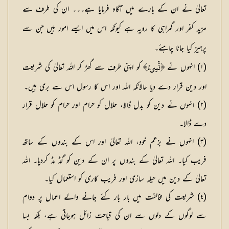
تعالیٰ نے ان کے بارے میں آگاہ فرمایا ہے۔۔۔ ان کی طرف سے
مزید کفر اور گمراہی کا رویہ ہے کیونکہ اس میں ایسے امور ہیں جن سے
پرہیز کیا جانا چاہئے۔
(١) انہوں نے
کو اپنی طرف سے گھڑ کر اللہ تعالیٰ کی شریعت
﴿نَّسِيءُ﴾
اور دین قرار دے دیا حالانکہ اللہ اور اس کا رسول اس سے بری ہیں۔
(٢) انہوں نے دین کو بدل ڈالا، حلال کو حرام اور حرام کو حلال قرار
دے ڈالا۔
(٣) انہوں نے بزعم خود، اللہ تعالیٰ اور اس کے بندوں کے ساتھ
فریب کیا۔ اللہ تعالیٰ کے بندوں پر ان کے دین کو گڈ مڈ کردیا۔ اللہ
تعالیٰ کے دین میں حیلہ سازی اور فریب کاری کو استعمال کیا۔
(٤) شریعت کی مخالفت میں بار بار کئے جانے والے اعمال پر دوام
سے لوگوں کے دلوں سے ان کی قباحت زائل ہوجاتی ہے، بلکہ بسا