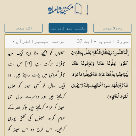
پچھلا صفحہ
مکتبہ میں کھولیں
اگلا صفحہ
سورة التوبہ - آیت 37
ترجمہ تیسیرالقرآن -
مہینوں کو پیچھے ہٹا دینا ایک مزید
إِنَّمَا النَّسِيءُ زِيَادَةٌ فِي الْكُفْرِ ۖ يُضَلُّ بِهِ الَّذِينَ
مولانا عبد الرحمن
کافرانہ حرکت ہے [٣٩] جس سے
كَفَرُوا يُحِلُّونَهُ عَامًا وَيُحَرِّمُونَهُ عَامًا
کیلانی
کافر گمراہی میں پڑے رہتے ہیں۔ وہ
لِّيُوَاطِئُوا عِدَّةَ مَا حَرَّمَ اللَّهُ فَيُحِلُّوا مَا حَرَّمَ
ایک سال تو کسی مہینہ کو حلال
اللَّهُ ۚ زُيِّنَ لَهُمْ سُوءُ أَعْمَالِهِمْ ۗ وَاللَّهُ لَا يَهْدِي
کرلیتے ہیں اور دوسرے سال اسی
الْقَوْمَ
الْكَافِرِينَ
مہینہ کو حرام کرلیتے ہیں تاکہ اللہ کے
حرام کردہ مہینوں کی گنتی پوری
کرلیں۔ اس طرح وہ اس مہینہ کو