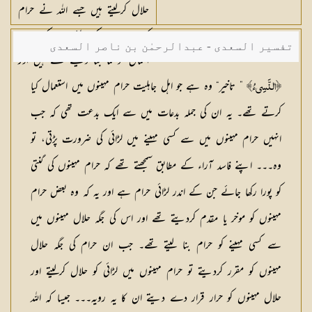
حلال کرلیتے ہیں جسے اللہ نے حرام
کیا تھا۔ ان کے لئے ان کے برے
تفسیر السعدی - عبدالرحمٰن بن ناصر السعدی
اعمال خوشنما بنا دیئے گئے ہیں اور
اللہ کافروں کو سیدھی راہ نہیں دکھاتا
” تاخیر“ وہ ہے جو اہل جاہلیت حرام مہینوں میں استعمال کیا
﴿النَّسِيءُ﴾
کرتے تھے۔ یہ ان کی جملہ بدعات میں سے ایک بدعت تھی کہ جب
انہیں حرام مہینوں میں سے کسی مہینے میں لڑائی کی ضرورت پڑتی، تو
وہ۔۔۔ اپنے فاسد آراء کے مطابق سمجھتے تھے کہ حرام مہینوں کی گنتی
کو پورا رکھا جائے جن کے اندر لڑائی حرام ہے اور یہ کہ وہ بعض حرام
مہینوں کو موخر یا مقدم کردیتے تھے اور اس کی جگہ حلال مہینوں میں
سے کسی مہینے کو حرام بنا لیتے تھے۔ جب ان حرام کی جگہ حلال
مہینوں کو مقرر کردیتے تو حرام مہینوں میں لڑائی کو حلال کرلیتے اور
حلال مہینوں کو حرار قرار دے دیتے ان کا یہ رویہ۔۔۔ جیسا کہ اللہ