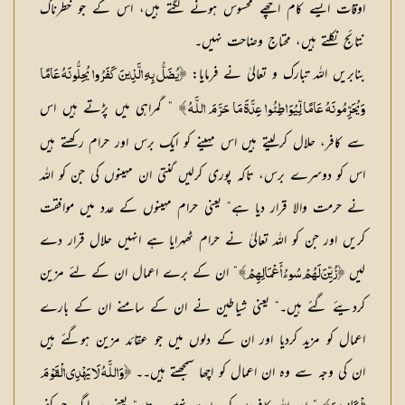
اوقات ایسے کام اچھے محسوس ہونے لگتے ہیں، اس کے جو خطرناک
نتائج نکلتے ہیں، محتاج وضاحت نہیں۔
بنابریں اللہ تبارک و تعالیٰ نے فرمایا:
﴿يُضَلُّ بِهِ الَّذِينَ كَفَرُوا يُحِلُّونَهُ عَامًا
” گمراہی میں پڑتے ہیں اس
وَيُحَرِّمُونَهُ عَامًا لِّيُوَاطِئُوا عِدَّةَ مَا حَرَّمَ اللَّـهُ ﴾
سے کافر، حلال کرلیتے ہیں اس مہینے کو ایک برس اور حرام رکھتے ہیں
اس کو دوسرے برس، تاکہ پوری کرلیں گنتی ان مہینوں کی جن کو اللہ
نے حرمت والا قرار دیا ہے“ یعنی حرام مہینوں کے عدد میں موافقت
کریں اور جن کو اللہ تعالیٰ نے حرام ٹھہرایا ہے انہیں حلال قرار دے
لیں
” ان کے برے اعمال ان کے لئے مزین
﴿زُيِّنَ لَهُمْ سُوءُ أَعْمَالِهِمْ﴾
کردیئے گئے ہیں۔“ یعنی شیاطین نے ان کے سامنے ان کے بارے
اعمال کو مزید کردیا اور ان کے دلوں میں جو عقائد مزین ہوگئے ہیں
ان کی وجہ سے وہ ان اعمال کو اچھا سمجھتے ہیں۔۔
﴿وَاللَّـهُ لَا يَهْدِي الْقَوْمَ