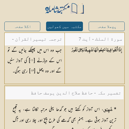
پچھلا صفحہ
مکتبہ میں کھولیں
اگلا صفحہ
سورة الملك - آیت 7
ترجمہ تیسیرالقرآن -
جب وہ اس میں پھینکے جائیں گے تو
إِذَا أُلْقُوا فِيهَا سَمِعُوا لَهَا شَهِيقًا وَهِيَ
تَفُورُ
مولانا عبد الرحمن
اس کے دہاڑنے [
١١
] کی آواز سنیں
کیلانی
گے اور وہ اچھل [
١٢
] رہی ہوگی۔
تفسیر مکہ - حافظ صلاح الدین یوسف حافظ
*
، اس آواز کو کہتے ہیں جو گدھا پہلی مرتبہ نکالتا ہے، یہ قبیح
شَھِیْق
ترین آواز ہوتی ہے۔ جہنم بھی گدھے کی طرح چیخ اور چلا رہی اور آگ