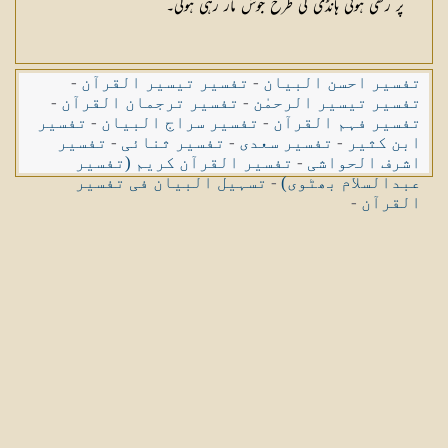
پر رکھی ہوئی ہانڈی کی طرح جوش مار رہی ہوگی۔
تفسیر احسن البیان
-
تفسیر تیسیر القرآن
-
تفسیر تیسیر الرحمٰن
-
تفسیر ترجمان القرآن
-
تفسیر فہم القرآن
-
تفسیر سراج البیان
-
تفسیر
ابن کثیر
-
تفسیر سعدی
-
تفسیر ثنائی
-
تفسیر
اشرف الحواشی
-
تفسیر القرآن کریم (تفسیر
عبدالسلام بھٹوی)
-
تسہیل البیان فی تفسیر
القرآن
-