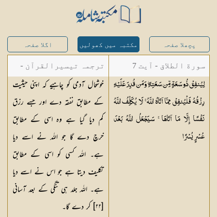
پچھلا صفحہ
مکتبہ میں کھولیں
اگلا صفحہ
سورة الطلاق - آیت 7
ترجمہ تیسیرالقرآن -
خوشحال آدمی کو چاہیے کہ اپنی حیثیت
لِيُنفِقْ ذُو سَعَةٍ مِّن سَعَتِهِ ۖ وَمَن قُدِرَ عَلَيْهِ
مولانا عبد الرحمن
کے مطابق نفقہ دے اور جسے رزق
رِزْقُهُ فَلْيُنفِقْ مِمَّا آتَاهُ اللَّهُ ۚ لَا يُكَلِّفُ اللَّهُ
کیلانی
کم دیا گیا ہے وہ اسی کے مطابق
نَفْسًا إِلَّا مَا آتَاهَا ۚ سَيَجْعَلُ اللَّهُ بَعْدَ
خرچ دے گا جو اللہ نے اسے دیا
عُسْرٍ
يُسْرًا
ہے۔ اللہ کسی کو اسی کے مطابق
تکلیف دیتا ہے جو اس نے اسے دیا
ہے۔ اللہ جلد ہی تنگی کے بعد آسانی
[
٢٢
] کر دے گا۔