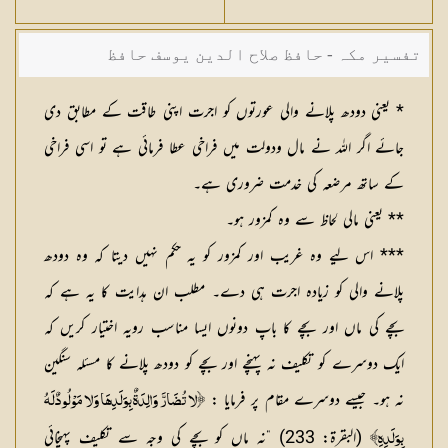
تفسیر مکہ - حافظ صلاح الدین یوسف حافظ
* یعنی دودھ پلانے والی عورتوں کو اجرت اپنی طاقت کے مطابق دی
جائے اگر اللہ نے مال ودولت میں فراخی عطا فرمائی ہے تو اسی فراخی
کے ساتھ مرضعہ کی خدمت ضروری ہے۔
** یعنی مالی لحاظ سے وہ کمزور ہو۔
*** اس لیے وہ غریب اور کمزور کو یہ حکم نہیں دیتا کہ وہ دودھ
پلانے والی کو زیادہ اجرت ہی دے۔ مطلب ان ہدایت کا یہ ہے کہ
بچے کی ماں اور بچے کا باپ دونوں ایسا مناسب رویہ اختیار کریں کہ
ایک دوسرے کو تکلیف نہ پہنچے اور بچے کو دودھ پلانے کا مسئلہ سنگین
نہ ہو۔ جیسے دوسرے مقام پر فرمایا :
﴿لا تُضَارَّ وَالِدَةٌ بِوَلَدِهَا وَلا مَوْلُودٌ لَهُ
(البقرة: 233) ”نہ ماں کو بچے کی وجہ سے تکلیف پہنچائی
بِوَلَدِهِ﴾