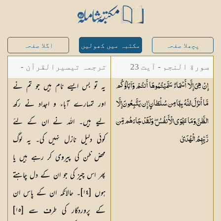
پچھلا صفحہ
مکتبہ میں کھولیں
اگلا صفحہ
سورة النجم - آیت 23
ترجمہ تیسیرالقرآن -
یہ تو بس ایسے نام ہیں جو تم نے
إِنْ هِيَ إِلَّا أَسْمَاءٌ سَمَّيْتُمُوهَا أَنتُمْ وَآبَاؤُكُم
مولانا عبد الرحمن
اور تمہارے آباء و اجداد نے رکھ
مَّا أَنزَلَ اللَّهُ بِهَا مِن سُلْطَانٍ ۚ إِن يَتَّبِعُونَ إِلَّا
کیلانی
لیے ہیں۔ اللہ نے ان کے لئے
الظَّنَّ وَمَا تَهْوَى الْأَنفُسُ ۖ وَلَقَدْ جَاءَهُم مِّن
کوئی دلیل نازل نہیں کی۔ یہ لوگ
رَّبِّهِمُ
الْهُدَىٰ
محض ظن کی پیروی کر رہے ہیں یا
پھر اس چیز کی جو ان کے دل چاہتے
ہوں [
١٤
]۔ حالانکہ ان کے پاس ان
کے پروردگار کی طرف سے [
١٥
]