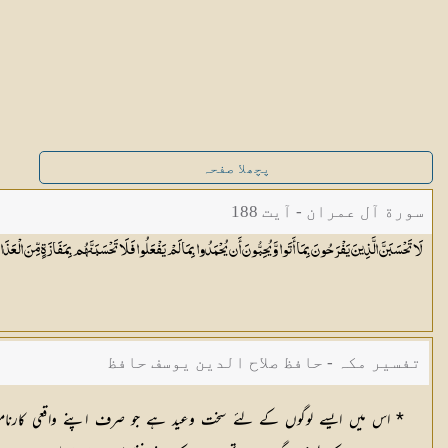
پچھلا صفحہ
سورة آل عمران - آیت 188
لَا تَحْسَبَنَّ الَّذِينَ يَفْرَحُونَ بِمَا أَتَوا وَّيُحِبُّونَ أَن يُحْمَدُوا بِمَا لَمْ يَفْعَلُوا فَلَا تَحْسَبَنَّهُم بِمَفَازَةٍ مِّنَ الْع
تفسیر مکہ - حافظ صلاح الدین یوسف حافظ
* اس میں ایسے لوگوں کے لئے سخت وعید ہے جو صرف اپنے واقعی کارناموں