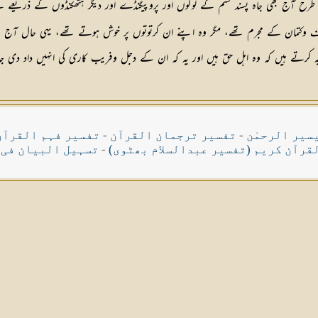
رح آج بھی جاہ پسند قسم کے لوگوں اور پروپیگنڈے اور دیگر ہتھکنڈوں کے ذریعے س
 وکتمان کے مجرم تھے، مگر وہ اپنے ان کرتوتوں پر خوش ہوتے تھے، یہی حال آج کے ب
ہ کرتے ہیں کہ وہ اہل حق ہیں اور یہ کہ ان کے دجل وفریب کاری کی انہیں داد دی 
سیر الرحمٰن
-
تفسیر ترجمان القرآن
-
تفسیر فہم القرآن
قرآن کریم (تفسیر عبدالسلام بھٹوی)
-
تسہیل البیان فی 