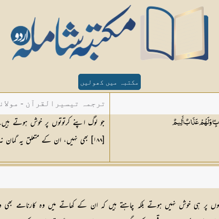
مکتبہ میں کھولیں
ترجمہ تیسیرالقرآن - مولان
جو لوگ اپنے کرتوتوں پر خوش ہوتے ہیں۔
َذَابِ ۖ وَلَهُمْ عَذَابٌ
أَلِيمٌ
[١٨٨] بھی نہیں، ان کے متعلق یہ گمان نہ کیجئے کہ وہ عذاب سے نجات پا جائیں گے، ان کے لیے تو درد ناک عذاب ہے
 پر ہی خوش نہیں ہوتے بلکہ چاہتے ہیں کہ ان کے کھاتے میں وہ کارنامے بھی د