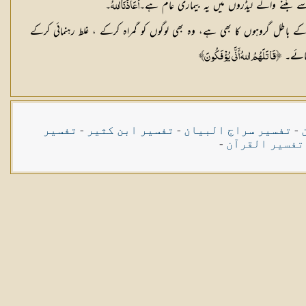
ے بننے والے لیڈروں میں یہ بیماری عام ہے۔
۔
أَعَاذَنَا اللهُ
اطل گروہوں کا بھی ہے، وہ بھی لوگوں کو گمراہ کرکے ، غلط رہنمائی کرکے
جائے۔
﴿قَاتَلَهُمُ اللهُ أَنَّى يُؤْفَكُونَ﴾
-
تفسیر سراج البیان
-
تفسیر ابن کثیر
-
تفسیر
تفسیر القرآن
-