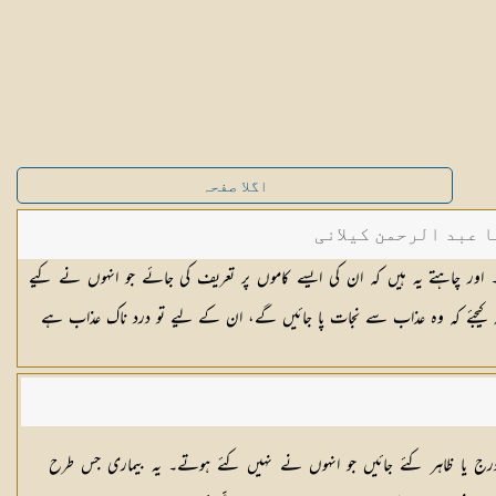
اگلا صفحہ
ا عبد الرحمن کیلانی
 اور چاہتے یہ ہیں کہ ان کی ایسے کاموں پر تعریف کی جائے جو انہوں نے کیے
رج یا ظاہر کئے جائیں جو انہوں نے نہیں کئے ہوتے۔ یہ بیماری جس طرح