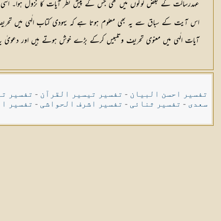
عہدرسالت کے بعض لوگوں میں تھی جس کے پیش نظر آیات کا نزول ہوا۔ اسی ط
اس آیت کے سباق سے یہ بھی معلوم ہوتا ہے کہ یہودی کتاب الٰہی میں تحریف
آیات الٰہی میں معنوی تحریف وتلبیس کرکے بڑے خوش ہوتے ہیں اور دعویٰ ی
تفسیر احسن البیان
-
تفسیر تیسیر القرآن
-
تفسیر تی
سعدی
-
تفسیر ثنائی
-
تفسیر اشرف الحواشی
-
تفسیر ال