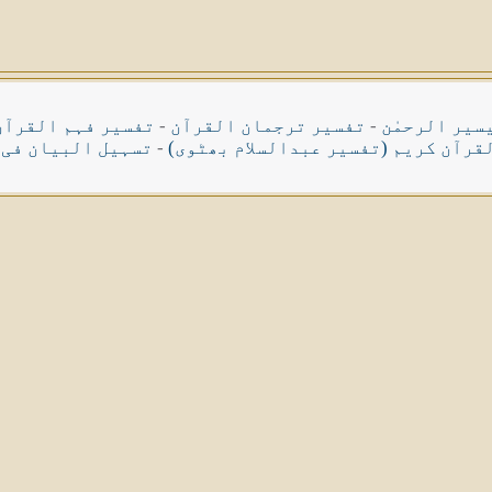
سیر الرحمٰن
-
تفسیر ترجمان القرآن
-
تفسیر فہم القرآن
قرآن کریم (تفسیر عبدالسلام بھٹوی)
-
تسہیل البیان فی 