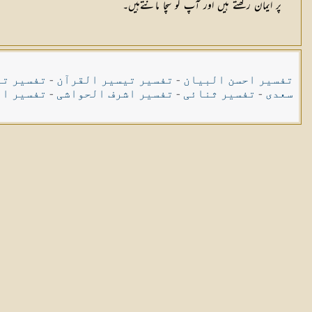
پر ایمان رکھتے ہیں اور آپ کو سچا مانتےہیں۔
تفسیر احسن البیان
-
تفسیر تیسیر القرآن
-
تفسیر تی
سعدی
-
تفسیر ثنائی
-
تفسیر اشرف الحواشی
-
تفسیر ال