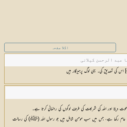
اگلا صفحہ
ا عبد الرحمن کیلانی
] اس کی تصدیق کی۔ یہی لوگ پرہیزگار ہیں
دیتا اور اللہ کی شریعت کی طرف لوگوں کی رہنمائی کرتا ہے۔
 عام رکھا ہے، جس میں سب مومن شامل ہیں جو رسول اللہ (ﷺ) کی رسالت