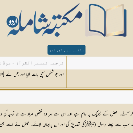
مکتبہ میں کھولیں
ترجمہ تیسیرالقرآن - مولان
اور جو شخص سچی بات لایا اور جس نے [
٤٩
ر آئے۔ بعض کے نزدیک یہ عام ہے اور اس سے ہر وہ شخص مراد ہے جو توحید کی دعوت 
 نے سب سے پہلے رسول (ﷺ)کی تصدیق کی اور ان پرایمان لائے۔ بعض نے اسے بھی