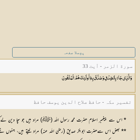
پچھلا صفحہ
سورة الزمر - آیت 33
وَالَّذِي جَاءَ بِالصِّدْقِ وَصَدَّقَ بِهِ ۙ أُولَٰئِكَ هُمُ
الْمُتَّقُونَ
تفسیر مکہ - حافظ صلاح الدین یوسف حافظ
* اس سے پیغمبر اسلام حضرت محمد رسول اللہ (ﷺ) مراد ہیں جو سچا دین لےک
** بعض اس سےحضرت ابوبکر صدیق (رضی الله عنہ) مراد لیتے ہیں، جنہوں