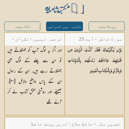
پچھلا صفحہ
مکتبہ میں کھولیں
اگلا صفحہ
سورة فاطر - آیت 25
ترجمہ تیسیرالقرآن -
اور اگر یہ لوگ آپ کو جھٹلاتے ہیں
وَإِن يُكَذِّبُوكَ فَقَدْ كَذَّبَ الَّذِينَ مِن
مولانا عبد الرحمن
تو ان سے پہلے کے لوگ بھی
قَبْلِهِمْ جَاءَتْهُمْ رُسُلُهُم بِالْبَيِّنَاتِ
کیلانی
جھٹلاتے رہے ہیں۔ ان کے رسول
وَبِالزُّبُرِ وَبِالْكِتَابِ
الْمُنِيرِ
ان کے پاس واضح دلائل [٣١]،
صحیفے اور روشنی بخش کتاب لے کر
آئے تھے
تفسیر مکہ - حافظ صلاح الدین یوسف حافظ