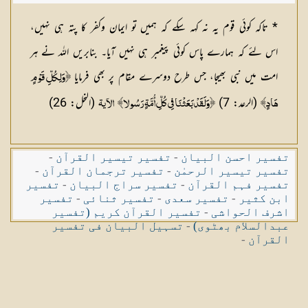
* تاکہ کوئی قوم یہ نہ کہہ سکے کہ ہمیں تو ایمان وکفر کا پتہ ہی نہیں،
اس لئے کہ ہمارے پاس کوئی پیغمبر ہی نہیں آیا۔ بنابریں اللہ نے ہر
امت میں نبی بھیجا، جس طرح دوسرے مقام پر بھی فرمایا
﴿وَلِكُلِّ قَوْمٍ
(الرعد: 7)
(النحل: 26)
هَادٍ﴾
﴿وَلَقَدْ بَعَثْنَا فِي كُلِّ أُمَّةٍ رَسُولا﴾
الآیۃ
تفسیر احسن البیان
-
تفسیر تیسیر القرآن
-
تفسیر تیسیر الرحمٰن
-
تفسیر ترجمان القرآن
-
تفسیر فہم القرآن
-
تفسیر سراج البیان
-
تفسیر
ابن کثیر
-
تفسیر سعدی
-
تفسیر ثنائی
-
تفسیر
اشرف الحواشی
-
تفسیر القرآن کریم (تفسیر
عبدالسلام بھٹوی)
-
تسہیل البیان فی تفسیر
القرآن
-