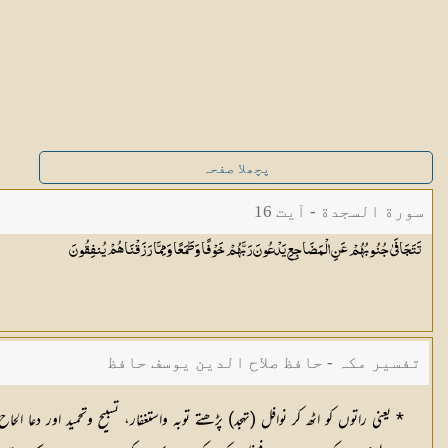
پچھلا صفحہ
سورة السجدة - آیت 16
تَتَجَافَىٰ جُنُوبُهُمْ عَنِ الْمَضَاجِعِ يَدْعُونَ رَبَّهُمْ خَوْفًا وَطَمَعًا وَمِمَّا رَزَقْنَاهُمْ
يُنفِقُونَ
تفسیر مکہ - حافظ صلاح الدین یوسف حافظ
* یعنی راتوں کو اٹھ کر نوافل (تہجد) پڑھتے توبہ واستغفار، تسبیح وتحمید اور دعا ا