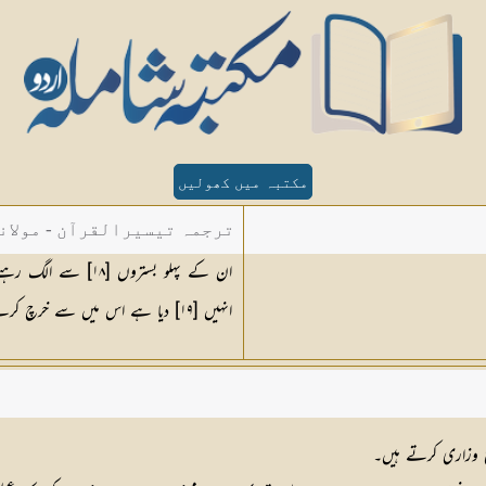
مکتبہ میں کھولیں
ترجمہ تیسیرالقرآن - مولان
ان کے پہلو بستروں 
انہیں [١٩] دیا ہے اس میں سے خرچ کرتے ہیں۔
لحاح وزاری کرتے ہیں۔