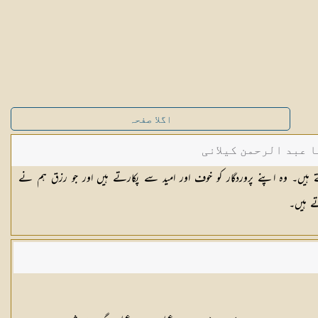
اگلا صفحہ
ا عبد الرحمن کیلانی
[١٨] سے الگ رہتے ہیں۔ وہ اپنے پروردگار کو خوف اور امید سے پکارتے ہیں اور جو رزق ہم نے