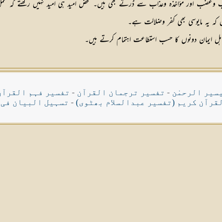
 وغضب اور مؤاخذہ وعذاب سے ڈرتے بھی ہیں۔ محض امید ہی امید نہیں رکھتے کہ عمل
ں کہ یہ مایوسی بھی کفر وضلالت ہے۔
اہل ایمان دونوں کا حسب استطاعت اہتمام کرتے ہیں۔
سیر الرحمٰن
-
تفسیر ترجمان القرآن
-
تفسیر فہم القرآن
قرآن کریم (تفسیر عبدالسلام بھٹوی)
-
تسہیل البیان فی 