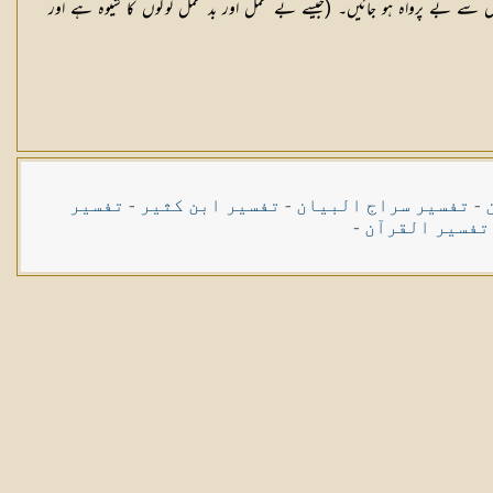
 سے بے پرواہ ہو جائیں۔ (جیسے بے عمل اور بد عمل لوگوں کا شیوہ ہے اور
-
تفسیر سراج البیان
-
تفسیر ابن کثیر
-
تفسیر
تفسیر القرآن
-