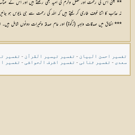
** یعنی اس کی رحمت اور فضل وکرم کی امید بھی رکھتے ہیں اور اس کے عتاب
نہ عذاب کا اتنا خوف طاری کر لیتے ہیں کہ اللہ کی رحمت سے ہی مایوس ہو جائی
*** انفاق میں صدقات واجبہ (زکٰوۃ) اور عام صدقہ وخیرات دونوں شامل ہیں۔ 
تفسیر احسن البیان
-
تفسیر تیسیر القرآن
-
تفسیر تی
سعدی
-
تفسیر ثنائی
-
تفسیر اشرف الحواشی
-
تفسیر ال