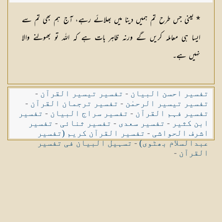
* یعنی جس طرح تم ہمیں دینا میں بھلائے رہے، آج ہم بھی تم سے
ایسا ہی معاملہ کریں گے ورنہ ظاہر بات ہے کہ اللہ تو بھولنے والا
نہیں ہے۔
تفسیر احسن البیان
-
تفسیر تیسیر القرآن
-
تفسیر تیسیر الرحمٰن
-
تفسیر ترجمان القرآن
-
تفسیر فہم القرآن
-
تفسیر سراج البیان
-
تفسیر
ابن کثیر
-
تفسیر سعدی
-
تفسیر ثنائی
-
تفسیر
اشرف الحواشی
-
تفسیر القرآن کریم (تفسیر
عبدالسلام بھٹوی)
-
تسہیل البیان فی تفسیر
القرآن
-