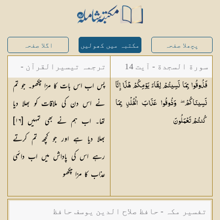
پچھلا صفحہ
مکتبہ میں کھولیں
اگلا صفحہ
سورة السجدة - آیت 14
ترجمہ تیسیرالقرآن -
پس اب اس بات کا مزا چکھو۔ جو تم
فَذُوقُوا بِمَا نَسِيتُمْ لِقَاءَ يَوْمِكُمْ هَٰذَا إِنَّا
مولانا عبد الرحمن
نے اس دن کی ملاقات کو بھلا دیا
نَسِينَاكُمْ ۖ وَذُوقُوا عَذَابَ الْخُلْدِ بِمَا
کیلانی
تھا۔ اب ہم نے بھی تمہیں [١٦]
كُنتُمْ
تَعْمَلُونَ
بھلا دیا ہے اور جو کچھ تم کرتے
رہے اس کی پاداش میں اب دائمی
عذاب کا مزا چکھو
تفسیر مکہ - حافظ صلاح الدین یوسف حافظ