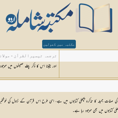
مکتبہ میں کھولیں
ترجمہ تیسیرالقرآن - مولان
اور یقینا اس کا ذکر پہلے صحیفوں میں موجود [١١٥] ہ
فات جمیلہ کا تذکرہ پچھلی کتابوں میں ہے، اسی طرح اس قرآن کے نزول کی خوشخب
ھلی کتابوں میں بھی موجود رہا ہے۔