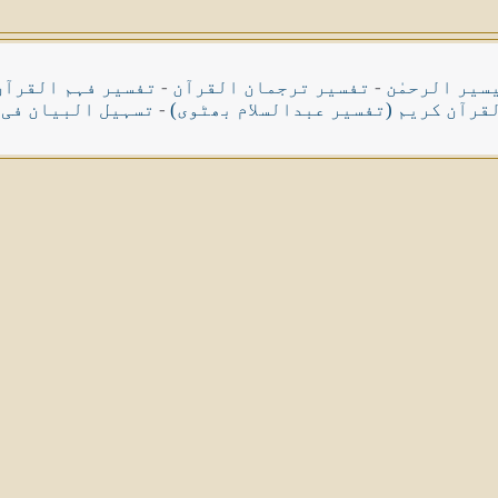
سیر الرحمٰن
-
تفسیر ترجمان القرآن
-
تفسیر فہم القرآن
قرآن کریم (تفسیر عبدالسلام بھٹوی)
-
تسہیل البیان فی 