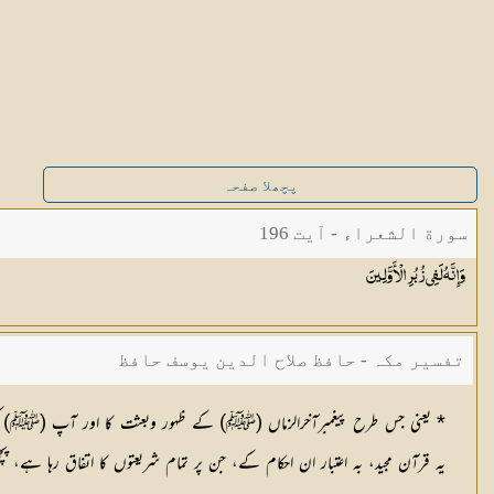
پچھلا صفحہ
سورة الشعراء - آیت 196
وَإِنَّهُ لَفِي زُبُرِ
الْأَوَّلِينَ
تفسیر مکہ - حافظ صلاح الدین یوسف حافظ
* یعنی جس طرح پیغمبرآخرالزماں (ﷺ) کے ظہور وبعثت کا اور آپ (ﷺ) کی ص
یہ قرآن مجید، بہ اعتبار ان احکام کے، جن پر تمام شریعتوں کا اتفاق رہا ہے، پچ