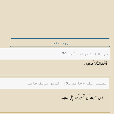
پچھلا صفحہ
سورة الشعراء - آیت 179
فَاتَّقُوا اللَّهَ
وَأَطِيعُونِ
تفسیر مکہ - حافظ صلاح الدین یوسف حافظ
اس آیت کی تفسیرگزر چکی ہے۔