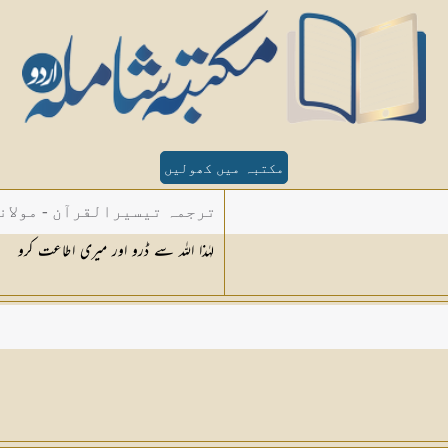
مکتبہ میں کھولیں
ترجمہ تیسیرالقرآن - مولان
لہٰذا اللہ سے ڈرو اور میری اطاعت کرو