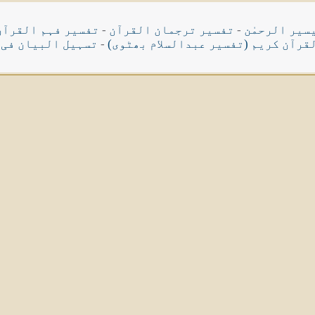
سیر الرحمٰن
-
تفسیر ترجمان القرآن
-
تفسیر فہم القرآن
قرآن کریم (تفسیر عبدالسلام بھٹوی)
-
تسہیل البیان فی 