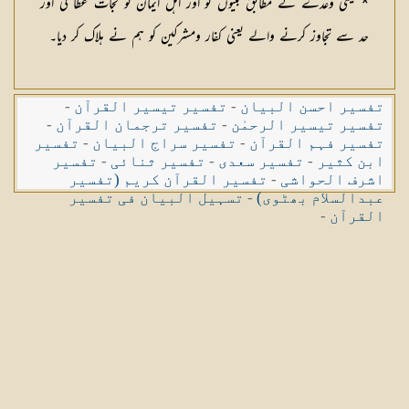
* یعنی وعدے کے مطابق نبیوں کو اور اہل ایمان کو نجات عطا کی اور
حد سے تجاوز کرنے والے یعنی کفار ومشرکین کو ہم نے ہلاک کر دیا۔
تفسیر احسن البیان
-
تفسیر تیسیر القرآن
-
تفسیر تیسیر الرحمٰن
-
تفسیر ترجمان القرآن
-
تفسیر فہم القرآن
-
تفسیر سراج البیان
-
تفسیر
ابن کثیر
-
تفسیر سعدی
-
تفسیر ثنائی
-
تفسیر
اشرف الحواشی
-
تفسیر القرآن کریم (تفسیر
عبدالسلام بھٹوی)
-
تسہیل البیان فی تفسیر
القرآن
-