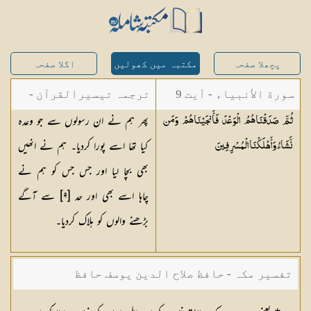
پچھلا صفحہ
مکتبہ میں کھولیں
اگلا صفحہ
سورة الأنبياء - آیت 9
ترجمہ تیسیرالقرآن -
پھر ہم نے ان رسولوں سے جو وعدہ
ثُمَّ صَدَقْنَاهُمُ الْوَعْدَ فَأَنجَيْنَاهُمْ وَمَن
مولانا عبد الرحمن
کیا تھا اسے پورا کردیا۔ ہم نے انھیں
نَّشَاءُ وَأَهْلَكْنَا
الْمُسْرِفِينَ
کیلانی
بھی بچا لیا اور جس جس کو ہم نے
چاہا اسے بھی اور حد [٩] سے آگے
بڑھنے والوں کو ہلاک کردیا۔
تفسیر مکہ - حافظ صلاح الدین یوسف حافظ