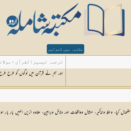
مکتبہ میں کھولیں
ترجمہ تیسیرالقرآن - مولان
اور ہم نے قرآن میں لوگوں کو طرح طرح کی مثالوں سے سم
عمال کیا، وعظ وتذکیر، امثال وواقعات اور دلائل وبراہین، علاوہ ازیں انہیں بار بار 