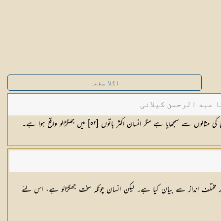
اگلا صفحہ
ا عبد الرحمن کیلانی
جھایا ہے مگر انسان اکثر باتوں [٥٢] میں جھگڑالو واقع ہوا ہے۔
اور مختلف انداز سے بیان کیا ہے۔ لیکن انسان چونکہ سخت جھگڑالو ہے، اس لئے