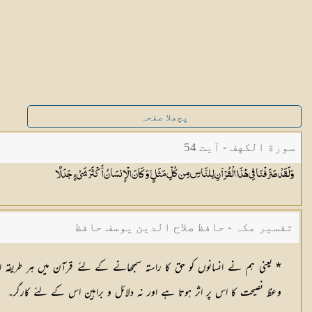
پچھلا صفحہ
سورة الكهف - آیت 54
وَلَقَدْ صَرَّفْنَا فِي هَٰذَا الْقُرْآنِ لِلنَّاسِ مِن كُلِّ مَثَلٍ ۚ وَكَانَ الْإِنسَانُ أَكْثَرَ شَيْءٍ
جَدَلًا
تفسیر مکہ - حافظ صلاح الدین یوسف حافظ
* یعنی ہم نے انسانوں کو حق کا راستہ سمجھانے کے لئے قرآن میں ہر طریقہ است
وعظ نصیحت کا اس پر اثر ہوتا ہے اور نہ دلائل و براہین اس کے لئے کارگر۔