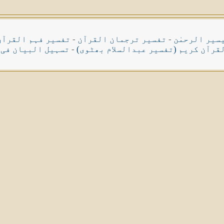
سیر الرحمٰن
-
تفسیر ترجمان القرآن
-
تفسیر فہم القرآن
قرآن کریم (تفسیر عبدالسلام بھٹوی)
-
تسہیل البیان فی 