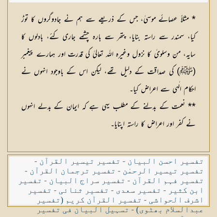
* مثلاً عصائے موسیٰ، جس کے ذریعے سے ہم نے جادوگروں کا توڑ
کیا، سمندر سے راستہ بنایا، پتھر سے بارہ چشمے جاری کئے، بادلوں کا
سایہ، من وسلویٰ کا نزول وغیرہ اللہ تعالیٰ کی قدرت اور ہمارے پیغمبر
(ﷺ) کی صداقت کے دلیل تھے، لیکن اس کے باوجود انہوں نے
احکام الٰہی سے اعراض کیا۔
** نعمت کے بدلنے کے مطلب یہی ہے کہ ایمان کے بدلے انہوں
نے کفر اور اعراض کا راستہ اپنایا۔
تفسیر احسن البیان
-
تفسیر تیسیر القرآن
-
تفسیر تیسیر الرحمٰن
-
تفسیر ترجمان القرآن
-
تفسیر فہم القرآن
-
تفسیر سراج البیان
-
تفسیر
ابن کثیر
-
تفسیر سعدی
-
تفسیر ثنائی
-
تفسیر
اشرف الحواشی
-
تفسیر القرآن کریم (تفسیر
عبدالسلام بھٹوی)
-
تسہیل البیان فی تفسیر