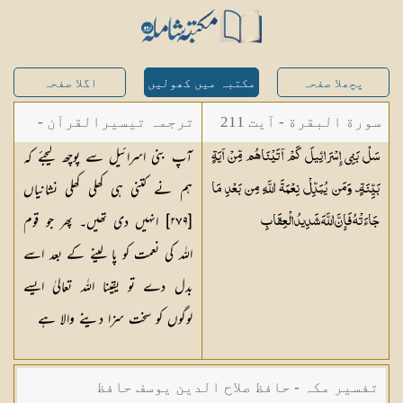
پچھلا صفحہ
مکتبہ میں کھولیں
اگلا صفحہ
سورة البقرة - آیت 211
ترجمہ تیسیرالقرآن -
آپ بنی اسرائیل سے پوچھ لیجئے کہ
سَلْ بَنِي إِسْرَائِيلَ كَمْ آتَيْنَاهُم مِّنْ آيَةٍ
مولانا عبد الرحمن
ہم نے کتنی ہی کھلی کھلی نشانیاں
بَيِّنَةٍ ۗ وَمَن يُبَدِّلْ نِعْمَةَ اللَّهِ مِن بَعْدِ مَا
کیلانی
[٢٧٩] انہیں دی تھیں۔ پھر جو قوم
جَاءَتْهُ فَإِنَّ اللَّهَ شَدِيدُ
الْعِقَابِ
اللہ کی نعمت کو پا لینے کے بعد اسے
بدل دے تو یقینا اللہ تعالیٰ ایسے
لوگوں کو سخت سزا دینے والا ہے
تفسیر مکہ - حافظ صلاح الدین یوسف حافظ