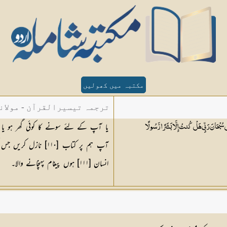
مکتبہ میں کھولیں
ترجمہ تیسیرالقرآن - مولان
یا آپ کے لئے سونے کا کوئی گھر ہو یا
ُلْ سُبْحَانَ رَبِّي هَلْ كُنتُ إِلَّا بَشَرًا
رَّسُولًا
آپ ہم پر کتاب [١١٠]
انسان [١١١] ہوں پیغام پہنچانے والا۔