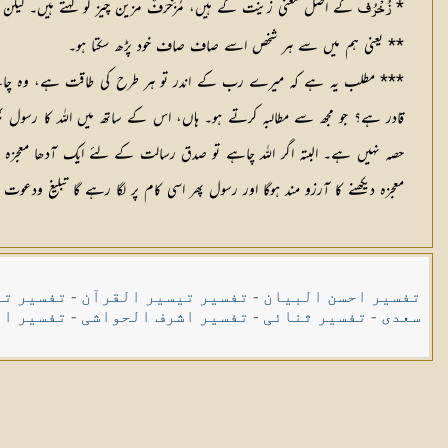
*
کے اصل معنی زینت کے ہیں، مُزَخْرَفٌ مزین چیز کو کہتے ہیں۔ لیک
زُخْرُف
** یعنی ہم میں سے ہر شخص اسے صاف صاف خود پڑھ سکتا ہو۔
*** مطلب یہ ہے کہ میرے رب کے اندر تو ہر طرح کی طاقت ہے، وہ چاہے تو
قادر ہے؟ جو مجھ سے مطالبہ کرتے ہو۔ ہاں، اس کے ساتھ میں اللہ کا رسول بھی 
حصہ نہیں ہے۔ البتہ اگر اللہ چاہے تو صدق رسالت کے لئے ایک آدھا معجزہ دکھ
معجزہ دیکھنے کا آرزو مند ہوگا اور رسول پھر اسی کام پر لگا رہے گا تبلیغ 
تفسیر احسن البیان
-
تفسیر تیسیر القرآن
-
تفسیر تی
سعدی
-
تفسیر ثنائی
-
تفسیر اشرف الحواشی
-
تفسیر ال