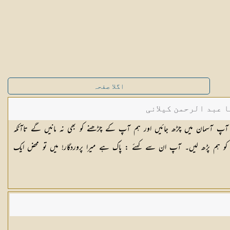
اگلا صفحہ
ا عبد الرحمن کیلانی
 آپ آسمان میں چڑھ جائیں اور ہم آپ کے چڑھنے کو بھی نہ مانیں گے تاآنکہ
 نازل کریں جس کو ہم پڑھ لیں۔ آپ ان سے کہئے : پاک ہے میرا پروردگار! میں تو محض ایک