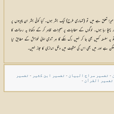
تعلق ہے میں تو (تمہاری طرح) ایک بشر ہوں۔ کیا کوئی بشر ان چیزوں پر
پہنچا رہا ہوں۔ لوگوں کے مطالبات پر معجزات ظاہر کر کے دکھانا یہ رسالت کا
یہ سلسلہ کہیں بھی جا کر نہیں رک سکے گا ہر آدمی اپنی خواہش کے مطابق نیا
ممکن ہے اور میں بھی اس کی مشیت میں دخل اندازی کا مجاز نہیں۔
-
تفسیر سراج البیان
-
تفسیر ابن کثیر
-
تفسیر
تفسیر القرآن
-