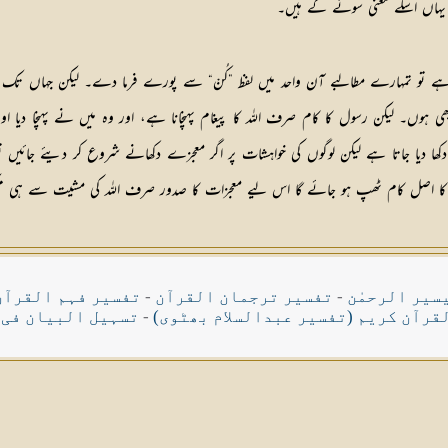
ن یہاں اسکے معنی سونے کے ہیں۔
 تمہارے مطالبے آن واحد میں لفظ ”کُنْ“ سے پورے فرما دے۔ لیکن جہاں تک میرا 
ہوں۔ لیکن رسول کا کام صرف اللہ کا پیغام پہنچانا ہے، اور وہ میں نے پہنچا دیا اور 
ا دیا جاتا ہے لیکن لوگوں کی خواہشات پر اگر معجزے دکھانے شروع کر دیئے جائیں تو 
ودعوت کا اصل کام ٹھپ ہو جائے گا اس لیے معجزات کا صدور صرف اللہ کی مشیت سے ہی 
سیر الرحمٰن
-
تفسیر ترجمان القرآن
-
تفسیر فہم القرآن
قرآن کریم (تفسیر عبدالسلام بھٹوی)
-
تسہیل البیان فی 