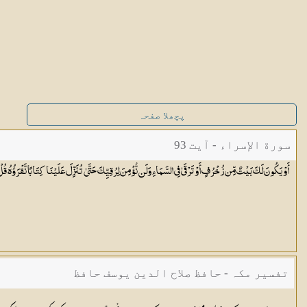
پچھلا صفحہ
سورة الإسراء - آیت 93
أَوْ يَكُونَ لَكَ بَيْتٌ مِّن زُخْرُفٍ أَوْ تَرْقَىٰ فِي السَّمَاءِ وَلَن نُّؤْمِنَ لِرُقِيِّكَ حَتَّىٰ تُنَزِّلَ عَلَيْنَا كِتَابًا نَّقْرَؤُهُ ۗ ق
تفسیر مکہ - حافظ صلاح الدین یوسف حافظ