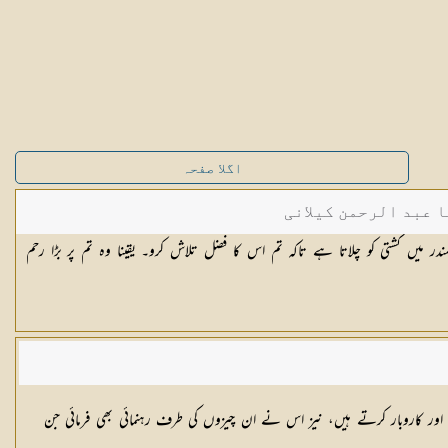
اگلا صفحہ
ا عبد الرحمن کیلانی
ندر میں کشتی کو چلاتا ہے تاکہ تم اس کا فضل تلاش کرو۔ یقینا وہ تم پر بڑا رحم
ر کاروبار کرتے ہیں، نیز اس نے ان چیزوں کی طرف رہنمائی بھی فرمائی جن