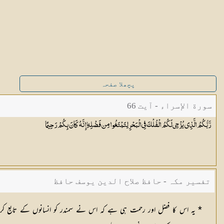
پچھلا صفحہ
سورة الإسراء - آیت 66
رَّبُّكُمُ الَّذِي يُزْجِي لَكُمُ الْفُلْكَ فِي الْبَحْرِ لِتَبْتَغُوا مِن فَضْلِهِ ۚ إِنَّهُ كَانَ بِكُمْ
رَحِيمًا
تفسیر مکہ - حافظ صلاح الدین یوسف حافظ
* یہ اس کا فضل اور رحمت ہی ہے کہ اس نے سمندر کو انسانوں کے تابع کر د