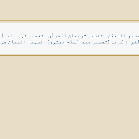
سیر الرحمٰن
-
تفسیر ترجمان القرآن
-
تفسیر فہم القرآن
قرآن کریم (تفسیر عبدالسلام بھٹوی)
-
تسہیل البیان فی 