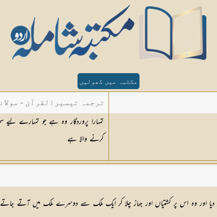
مکتبہ میں کھولیں
ترجمہ تیسیرالقرآن - مولان
تمہارا پروردگار وہ ہے جو تمہارے لیے سم
کرنے والا ہے
یا اور وہ اس پر کشتیاں اور جہاز چلا کر ایک ملک سے دوسرے ملک میں آتے جاتے او