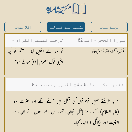
پچھلا صفحہ
مکتبہ میں کھولیں
اگلا صفحہ
سورة الحجر - آیت 62
ترجمہ تیسیرالقرآن -
تو لوط نے انھیں کہا : ''تم تو کچھ
قَالَ إِنَّكُمْ قَوْمٌ
مُّنكَرُونَ
مولانا عبد الرحمن
اجنبی لوگ معلوم [٣٢] ہوتے ہو''
کیلانی
تفسیر مکہ - حافظ صلاح الدین یوسف حافظ
* یہ فرشتے حسین نوجوانوں کی شکل میں آئے تھے اور حضرت لوط
(عليہ السلام) کے لئے بالکل انجان تھے، اس لئے انہوں نے ان سے
اجنبیت اور بیگانگی کا اظہار کیا۔