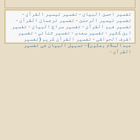
تفسیر احسن البیان
-
تفسیر تیسیر القرآن
-
تفسیر تیسیر الرحمٰن
-
تفسیر ترجمان القرآن
-
تفسیر فہم القرآن
-
تفسیر سراج البیان
-
تفسیر
ابن کثیر
-
تفسیر سعدی
-
تفسیر ثنائی
-
تفسیر
اشرف الحواشی
-
تفسیر القرآن کریم (تفسیر
عبدالسلام بھٹوی)
-
تسہیل البیان فی تفسیر
القرآن
-