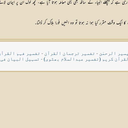
 جا رہی ہے کہ پچھلے انبیاء کے ساتھ بھی یہی معاملہ ہوتا آیا ہے، کچھ لوگ ان پر 
ک وقت مقرر کیا ہوا نہ ہوتا تو وہ انہیں فورا ہلاک کر ڈالتا۔
سیر الرحمٰن
-
تفسیر ترجمان القرآن
-
تفسیر فہم القرآن
قرآن کریم (تفسیر عبدالسلام بھٹوی)
-
تسہیل البیان فی 