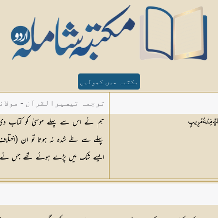
مکتبہ میں کھولیں
ترجمہ تیسیرالقرآن - مولان
ٍّ مِّنْهُ
مُرِيبٍ
پہلے سے طے شدہ نہ ہوتا تو ان (اختلاف
ایسے شک میں پڑے ہوئے تھے جس نے انھ