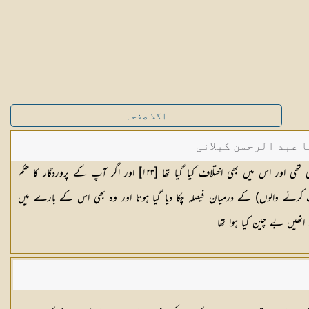
اگلا صفحہ
ا عبد الرحمن کیلانی
ہم نے اس سے پہلے موسیٰ کو کتاب دی تھی اور اس میں بھی اختلاف کیا گیا تھا [١٢٣] اور اگر آپ کے پروردگار کا حکم
 کرنے والوں) کے درمیان فیصلہ چکا دیا گیا ہوتا اور وہ بھی اس کے بارے میں
یں بے چین کیا ہوا تھا