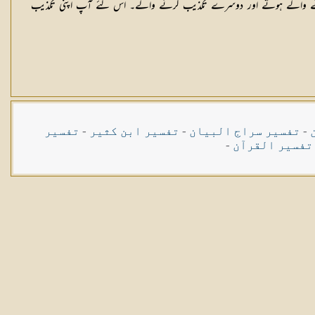
ایمان لانے والے ہوتے اور دوسرے تکذیب کرنے والے۔ اس لئے آپ اپنی تکذیب
-
تفسیر سراج البیان
-
تفسیر ابن کثیر
-
تفسیر
تفسیر القرآن
-