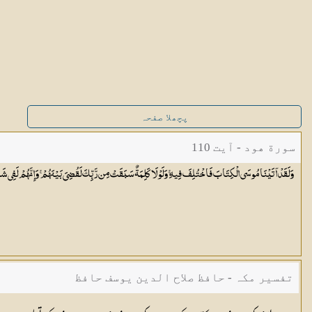
پچھلا صفحہ
سورة ھود - آیت 110
وَلَقَدْ آتَيْنَا مُوسَى الْكِتَابَ فَاخْتُلِفَ فِيهِ ۚ وَلَوْلَا كَلِمَةٌ سَبَقَتْ مِن رَّبِّكَ لَقُضِيَ بَيْنَهُمْ ۚ وَإِنَّهُمْ لَفِي شَك
تفسیر مکہ - حافظ صلاح الدین یوسف حافظ