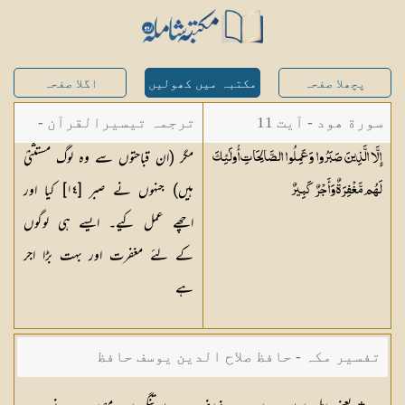
پچھلا صفحہ
مکتبہ میں کھولیں
اگلا صفحہ
سورة ھود - آیت 11
ترجمہ تیسیرالقرآن -
مگر (ان قباحتوں سے وہ لوگ مستثنیٰ
إِلَّا الَّذِينَ صَبَرُوا وَعَمِلُوا الصَّالِحَاتِ أُولَٰئِكَ
مولانا عبد الرحمن
ہیں) جنہوں نے صبر [١٤] کیا اور
لَهُم مَّغْفِرَةٌ وَأَجْرٌ
كَبِيرٌ
کیلانی
اچھے عمل کیے۔ ایسے ہی لوگوں
کے لئے مغفرت اور بہت بڑا اجر
ہے
تفسیر مکہ - حافظ صلاح الدین یوسف حافظ