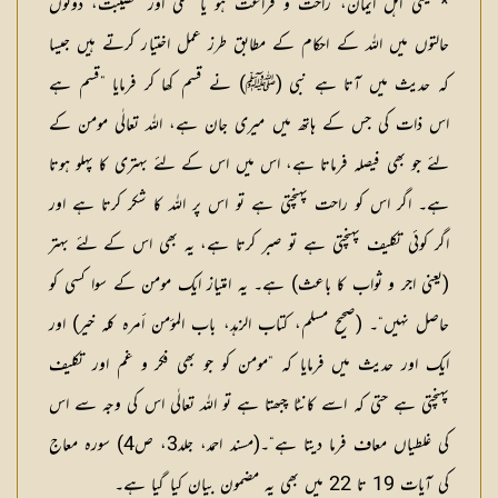
* یعنی اہل ایمان، راحت و فراغت ہو یا تنگی اور مصیبت، دونوں
حالتوں میں اللہ کے احکام کے مطابق طرز عمل اختیار کرتے ہیں جیسا
کہ حدیث میں آتا ہے نبی (ﷺ) نے قسم کھا کر فرمایا ”قسم ہے
اس ذات کی جس کے ہاتھ میں میری جان ہے، اللہ تعالٰی مومن کے
لئے جو بھی فیصلہ فرماتا ہے، اس میں اس کے لئے بہتری کا پہلو ہوتا
ہے۔ اگر اس کو راحت پہنچتی ہے تو اس پر اللہ کا شکر کرتا ہے اور
اگر کوئی تکلیف پہنچتی ہے تو صبر کرتا ہے، یہ بھی اس کے لئے بہتر
(یعنی اجر و ثواب کا باعث) ہے۔ یہ امتیاز ایک مومن کے سوا کسی کو
حاصل نہیں“۔ (صحيح مسلم، كتاب الزهد، باب المؤمن أمره كله خير) اور
ایک اور حدیث میں فرمایا کہ ”مومن کو جو بھی فکر و غم اور تکلیف
پہنچتی ہے حتی کہ اسے کانٹا چبھتا ہے تو اللہ تعالٰی اس کی وجہ سے اس
کی غلطیاں معاف فرما دیتا ہے“۔(مسند احمد، جلد3، ص4) سورہ معاج
کی آیات 19 تا 22 میں بھی یہ مضمون بیان کیا گیا ہے۔