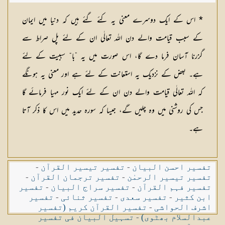
* اس کے ایک دوسرے معنی یہ کئے گئے ہیں کہ دنیا میں ایمان
کے سبب قیامت والے دن اللہ تعالٰی ان کے لئے پل صراط سے
گزرنا آسان فرما دے گا، اس صورت میں یہ ”با“ سببیت کے لئے
ہے۔ بعض کے نزدیک یہ استعانت کے لئے ہے اور معنی یہ ہونگے
کہ اللہ تعالٰی قیامت والے دن ان کے لئے ایک نور مہیا فرمائے گا
جس کی روشنی میں وہ چلیں گے، جیسا کہ سورہ حدید میں اس کا ذکر آتا
ہے۔
تفسیر احسن البیان
-
تفسیر تیسیر القرآن
-
تفسیر تیسیر الرحمٰن
-
تفسیر ترجمان القرآن
-
تفسیر فہم القرآن
-
تفسیر سراج البیان
-
تفسیر
ابن کثیر
-
تفسیر سعدی
-
تفسیر ثنائی
-
تفسیر
اشرف الحواشی
-
تفسیر القرآن کریم (تفسیر
عبدالسلام بھٹوی)
-
تسہیل البیان فی تفسیر