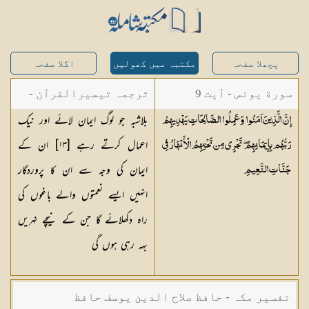
پچھلا صفحہ
مکتبہ میں کھولیں
اگلا صفحہ
سورة یونس - آیت 9
ترجمہ تیسیرالقرآن -
بلاشبہ جو لوگ ایمان لائے اور نیک
إِنَّ الَّذِينَ آمَنُوا وَعَمِلُوا الصَّالِحَاتِ يَهْدِيهِمْ
مولانا عبد الرحمن
اعمال کرتے رہے [١٣] ان کے
رَبُّهُم بِإِيمَانِهِمْ ۖ تَجْرِي مِن تَحْتِهِمُ الْأَنْهَارُ فِي
کیلانی
ایمان کی وجہ سے ان کا پروردگار
جَنَّاتِ
النَّعِيمِ
انہیں ایسے نعمتوں والے باغوں کی
راہ دکھلائے گا جن کے نیچے نہریں
بہہ رہی ہوں گی
تفسیر مکہ - حافظ صلاح الدین یوسف حافظ