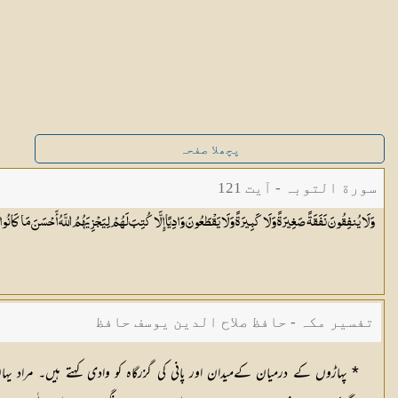
پچھلا صفحہ
سورة التوبہ - آیت 121
وَلَا يُنفِقُونَ نَفَقَةً صَغِيرَةً وَلَا كَبِيرَةً وَلَا يَقْطَعُونَ وَادِيًا إِلَّا كُتِبَ لَهُمْ لِيَجْزِيَهُمُ اللَّهُ أَحْسَنَ مَا كَانُوا
تفسیر مکہ - حافظ صلاح الدین یوسف حافظ
* پہاڑوں کے درمیان کےمیدان اور پانی کی گزرگاہ کو وادی کہتے ہیں۔ مراد یہاں 