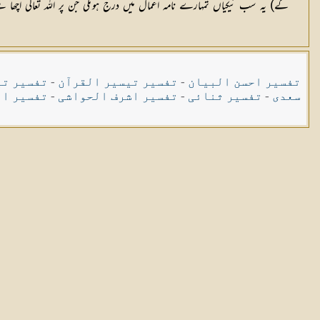
گے) یہ سب نیکیاں تمہارے نامہ اعمال میں درج ہونگی جن پر اللہ تعالٰی اچھا سے
تفسیر احسن البیان
-
تفسیر تیسیر القرآن
-
تفسیر تی
سعدی
-
تفسیر ثنائی
-
تفسیر اشرف الحواشی
-
تفسیر ال