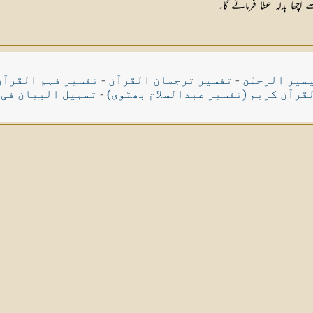
 اچھا بدلہ عطا فرمائے گا۔
سیر الرحمٰن
-
تفسیر ترجمان القرآن
-
تفسیر فہم القرآن
قرآن کریم (تفسیر عبدالسلام بھٹوی)
-
تسہیل البیان فی 