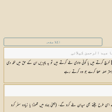
اگلا صفحہ
ا عبد الرحمن کیلانی
یز (یہ مجاہدین) جو بھی تھوڑا یا زیادہ [١٣٨] خرچ کرتے ہیں یا کوئی وادی طے کرتے ہیں تو یہ چیزیں ان کے حق میں لکھ دی
ا بہتر صلہ عطا کرے جو وہ کرتے رہے
ے اسی طرح جتنے بھی میدان طے کرو گے، (یعنی جہاد میں تھوڑا یا زیادہ سفر کرو