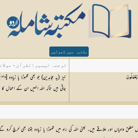
مکتبہ میں کھولیں
ترجمہ تیسیرالقرآن - مولان
ن
يَعْمَلُونَ
جاتی ہیں تاکہ اللہ انہیں ان کے اعمال ک
مطلق وادیاں اور علاقے ہیں۔ یعنی اللہ کی راہ میں تھوڑا یا زیادہ جتنا بھی خرچ کرو گ