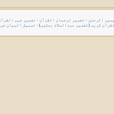
سیر الرحمٰن
-
تفسیر ترجمان القرآن
-
تفسیر فہم القرآن
قرآن کریم (تفسیر عبدالسلام بھٹوی)
-
تسہیل البیان فی 