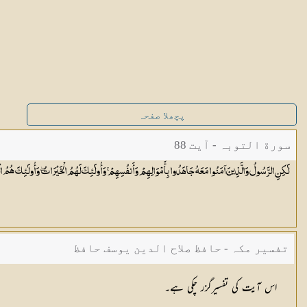
پچھلا صفحہ
سورة التوبہ - آیت 88
لَٰكِنِ الرَّسُولُ وَالَّذِينَ آمَنُوا مَعَهُ جَاهَدُوا بِأَمْوَالِهِمْ وَأَنفُسِهِمْ ۚ وَأُولَٰئِكَ لَهُمُ الْخَيْرَاتُ ۖ وَأُولَٰئِكَ هُمُ
ا
تفسیر مکہ - حافظ صلاح الدین یوسف حافظ
اس آیت کی تفسیرگزر چکی ہے۔