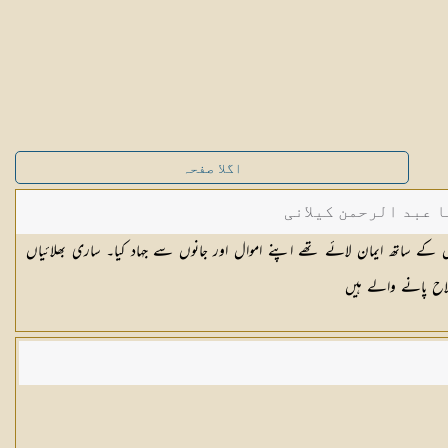
اگلا صفحہ
ا عبد الرحمن کیلانی
ے ساتھ ایمان لائے تھے اپنے اموال اور جانوں سے جہاد کیا۔ ساری بھلائیاں