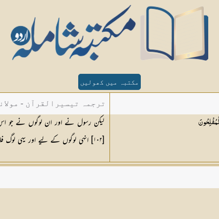
مکتبہ میں کھولیں
ترجمہ تیسیرالقرآن - مولان
لیکن رسول نے اور ان لوگوں نے جو اس ک
لْمُفْلِحُونَ
[١٠٢] انہی لوگوں کے لیے اور یہی لوگ فلاح پانے والے ہیں